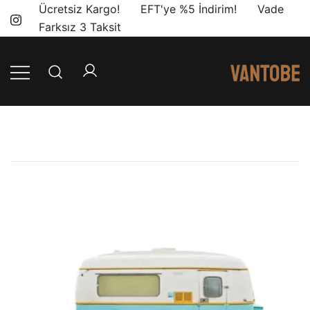
Skip
Ücretsiz Kargo! EFT'ye %5 İndirim! Vade
to
Farksız 3 Taksit
content
Mobil yaşam
Vantobe
ve karavan
Mobil
dönüşümü için
ihtiyacınız olan
en doğru
ürünler, en iyi
fiyatlarla.