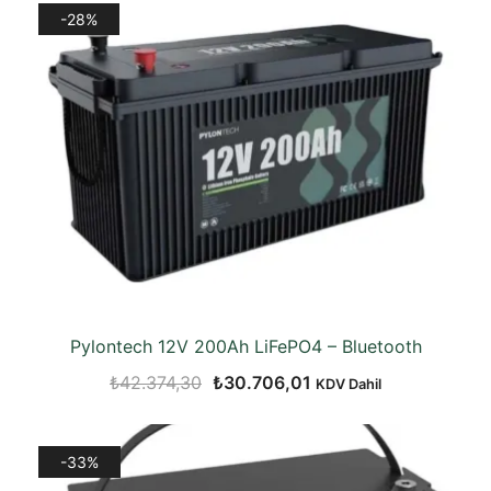
-28%
₺21.432,80.
Pylontech 12V 200Ah LiFePO4 – Bluetooth
Orijinal
Şu
₺
42.374,30
₺
30.706,01
KDV Dahil
fiyat:
andaki
₺42.374,30.
fiyat:
-33%
₺30.706,01.