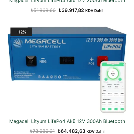
Megacell Lityum LifePo4 Akü 12V 200Ah Bluetooth
Orijinal
Şu
₺
51.868,60
₺
39.917,82
KDV Dahil
fiyat:
andaki
₺51.868,60.
fiyat:
-12%
₺39.917,82.
Megacell Lityum LifePo4 Akü 12V 300Ah Bluetooth
Orijinal
Şu
₺
73.080,31
₺
64.482,63
KDV Dahil