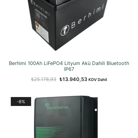
Berhimi 100Ah LiFePO4 Lityum Akü Dahili Bluetooth
IP67
Orijinal
Şu
₺
25.178,93
₺
13.940,53
KDV Dahil
fiyat:
andaki
₺25.178,93.
fiyat:
-8%
₺13.940,53.