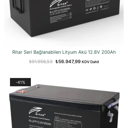
Ritar Seri Bağlanabilen Lityum Akü 12.8V 200Ah
Orijinal
Şu
₺
91.956,53
₺
56.947,99
KDV Dahil
fiyat:
andaki
₺91.956,53.
fiyat:
-41%
₺56.947,99.