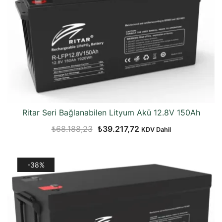
Ritar Seri Bağlanabilen Lityum Akü 12.8V 150Ah
Orijinal
Şu
₺
68.188,23
₺
39.217,72
KDV Dahil
fiyat:
andaki
₺68.188,23.
fiyat:
-38%
₺39.217,72.