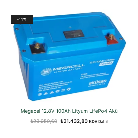
fiyat:
andaki
₺73.080,31.
fiyat:
-11%
₺64.482,63.
Megacell12.8V 100Ah Lityum LifePo4 Akü
Orijinal
Şu
₺
23.950,69
₺
21.432,80
KDV Dahil
fiyat:
andaki
₺23.950,69.
fiyat: