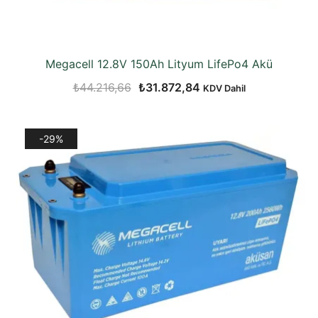
Megacell 12.8V 150Ah Lityum LifePo4 Akü
Orijinal
Şu
₺
44.216,66
₺
31.872,84
KDV Dahil
fiyat:
andaki
₺44.216,66.
fiyat:
-29%
₺31.872,84.