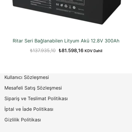
Ritar Seri Bağlanabilen Lityum Akü 12.8V 300Ah
Orijinal
Şu
₺
137.935,10
₺
81.598,16
KDV Dahil
fiyat:
andaki
₺137.935,10.
fiyat:
₺81.598,16.
Kullanıcı Sözleşmesi
Mesafeli Satış Sözleşmesi
Sipariş ve Teslimat Politikası
İptal ve İade Politikası
Gizlilik Politikası