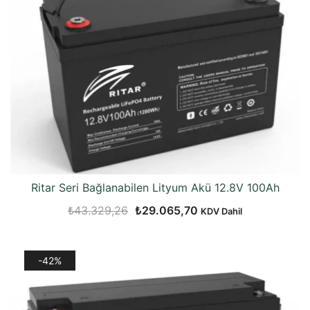
Ritar Seri Bağlanabilen Lityum Akü 12.8V 100Ah
Orijinal
Şu
₺
43.329,26
₺
29.065,70
KDV Dahil
fiyat:
andaki
₺43.329,26.
fiyat:
-42%
₺29.065,70.