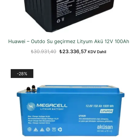
Huawei – Outdo Su geçirmez Lityum Akü 12V 100Ah
Orijinal
Şu
₺
30.931,40
₺
23.336,57
KDV Dahil
fiyat:
andaki
₺30.931,40.
fiyat:
-28%
₺23.336,57.