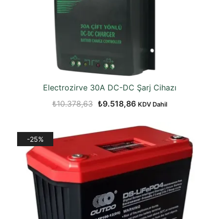
Electrozirve 30A DC-DC Şarj Cihazı
Orijinal
Şu
₺
10.378,63
₺
9.518,86
KDV Dahil
fiyat:
andaki
₺10.378,63.
fiyat:
-25%
₺9.518,86.