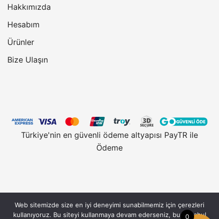
Hakkımızda
Hesabım
Ürünler
Bize Ulaşın
Türkiye'nin en güvenli ödeme altyapısı PayTR ile
Ödeme
Web sitemizde size en iyi deneyimi sunabilmemiz için çerezleri
Vantobe.com, güvenli alışveriş için 128 Bit SSL
kullanıyoruz. Bu siteyi kullanmaya devam ederseniz, bunu kabul
0