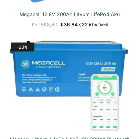
Megacell 12.8V 200Ah Lityum LifePo4 Akü
Orijinal
Şu
₺
51.868,60
₺
36.847,22
KDV Dahil
fiyat:
andaki
₺51.868,60.
fiyat:
-23%
₺36.847,22.