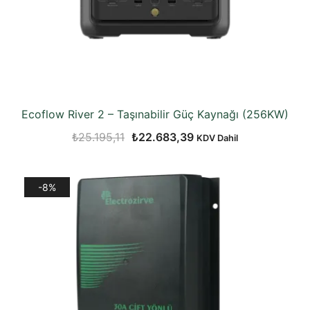
Ecoflow River 2 – Taşınabilir Güç Kaynağı (256KW)
Orijinal
Şu
₺
25.195,11
₺
22.683,39
KDV Dahil
fiyat:
andaki
₺25.195,11.
fiyat:
-8%
₺22.683,39.