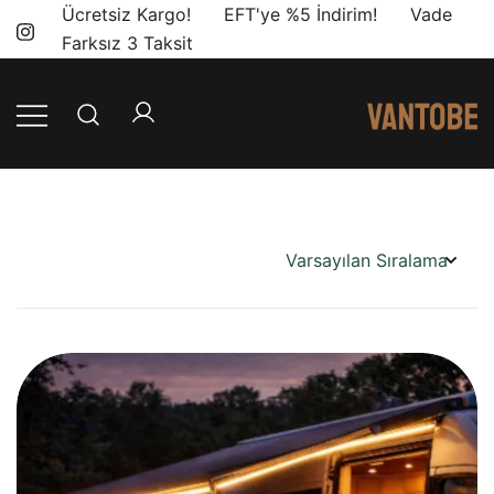
Skip
Ücretsiz Kargo! EFT'ye %5 İndirim! Vade
to
Farksız 3 Taksit
content
Mobil yaşam
Vantobe
ve karavan
Mobil
dönüşümü için
ihtiyacınız olan
en doğru
ürünler, en iyi
fiyatlarla.