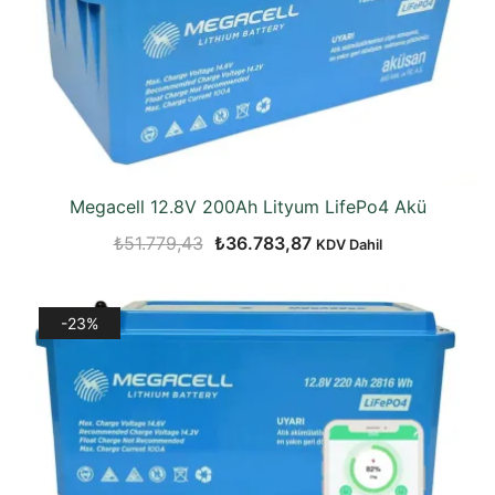
Megacell 12.8V 200Ah Lityum LifePo4 Akü
Orijinal
Şu
₺
51.779,43
₺
36.783,87
KDV Dahil
fiyat:
andaki
₺51.779,43.
fiyat:
-23%
₺36.783,87.