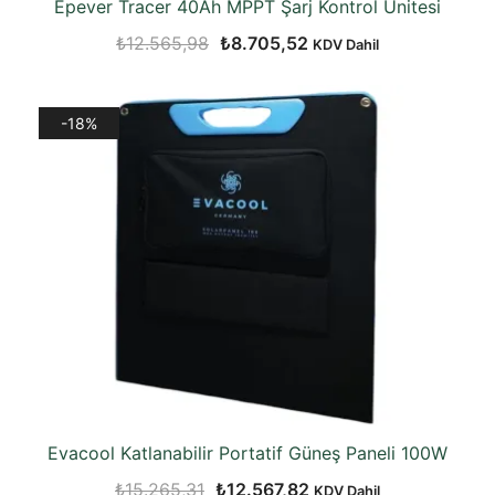
Epever Tracer 40Ah MPPT Şarj Kontrol Ünitesi
Orijinal
Şu
₺
12.565,98
₺
8.705,52
KDV Dahil
fiyat:
andaki
₺12.565,98.
fiyat:
-18%
₺8.705,52.
Evacool Katlanabilir Portatif Güneş Paneli 100W
Orijinal
Şu
₺
15.265,31
₺
12.567,82
KDV Dahil