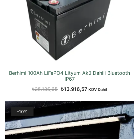
Berhimi 100Ah LiFePO4 Lityum Akü Dahili Bluetooth
IP67
Orijinal
Şu
₺
25.135,65
₺
13.916,57
KDV Dahil
fiyat:
andaki
₺25.135,65.
fiyat:
-10%
₺13.916,57.