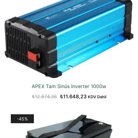
APEX Tam Sinüs Inverter 1000w
Orijinal
Şu
₺
12.874,36
₺
11.648,23
KDV Dahil
fiyat:
andaki
₺12.874,36.
fiyat:
-45%
₺11.648,23.