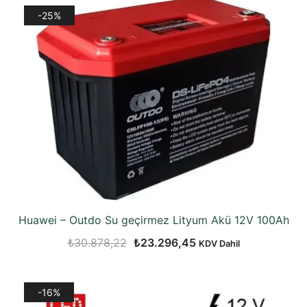
₺4.291,45.
fiyat:
-25%
₺3.617,08.
Huawei – Outdo Su geçirmez Lityum Akü 12V 100Ah
Orijinal
Şu
₺
30.878,22
₺
23.296,45
KDV Dahil
fiyat:
andaki
₺30.878,22.
fiyat:
-16%
₺23.296,45.