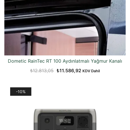
Dometic RainTec RT 100 Aydınlatmalı Yağmur Kanalı
Orijinal
Şu
₺
12.813,05
₺
11.586,92
KDV Dahil
fiyat:
andaki
₺12.813,05.
fiyat:
-10%
₺11.586,92.