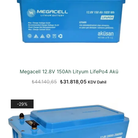
Megacell 12.8V 150Ah Lityum LifePo4 Akü
Orijinal
Şu
₺
44.140,65
₺
31.818,05
KDV Dahil
fiyat:
andaki
₺44.140,65.
fiyat:
-29%
₺31.818,05.