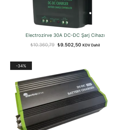
Electrozirve 30A DC-DC Şarj Cihazı
Orijinal
Şu
₺
10.360,79
₺
9.502,50
KDV Dahil
fiyat:
andaki
₺10.360,79.
fiyat:
-34%
₺9.502,50.