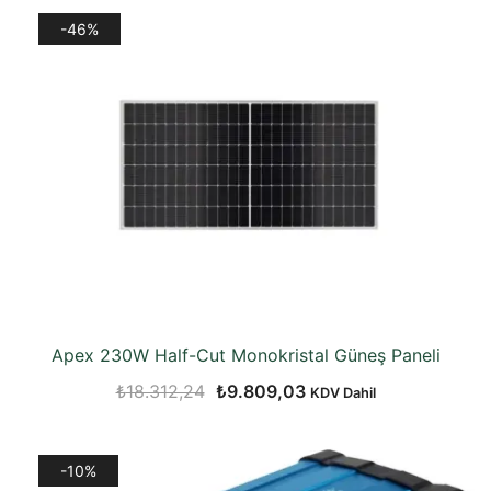
-46%
Apex 230W Half-Cut Monokristal Güneş Paneli
Orijinal
Şu
₺
18.312,24
₺
9.809,03
KDV Dahil
fiyat:
andaki
₺18.312,24.
fiyat:
-10%
₺9.809,03.