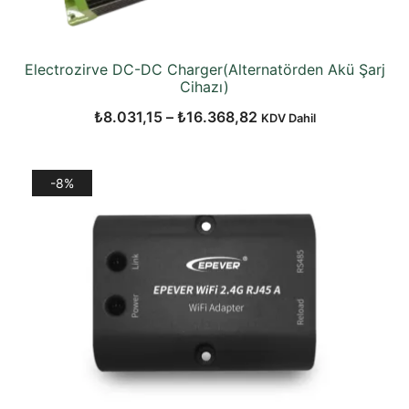
Electrozirve DC-DC Charger(Alternatörden Akü Şarj
Cihazı)
Fiyat
₺
8.031,15
–
₺
16.368,82
KDV Dahil
aralığı:
₺8.031,15
-8%
-
₺16.368,82