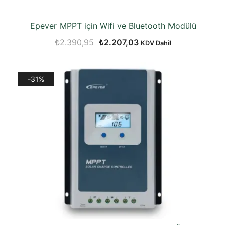
Epever MPPT için Wifi ve Bluetooth Modülü
Orijinal
Şu
₺
2.390,95
₺
2.207,03
KDV Dahil
fiyat:
andaki
₺2.390,95.
fiyat:
-31%
₺2.207,03.