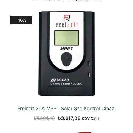
fiyat:
andaki
₺15.265,31.
fiyat:
-16%
₺12.567,82.
Freiheit 30A MPPT Solar Şarj Kontrol Cihazı
Orijinal
Şu
₺
4.291,45
₺
3.617,08
KDV Dahil
fiyat:
andaki