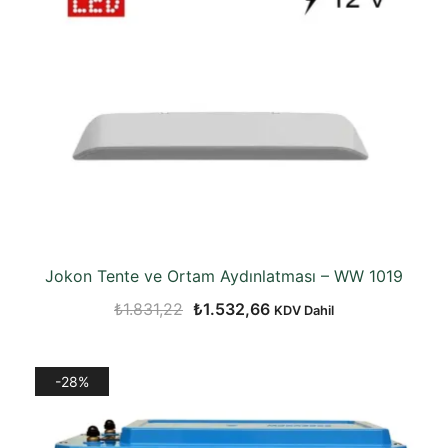
Jokon Tente ve Ortam Aydınlatması – WW 1019
Orijinal
Şu
₺
1.831,22
₺
1.532,66
KDV Dahil
fiyat:
andaki
₺1.831,22.
fiyat:
-28%
₺1.532,66.