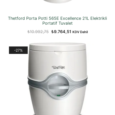
Thetford Porta Potti 565E Excellence 21L Elektrikli
Portatif Tuvalet
Orijinal
Şu
₺
10.992,75
₺
9.764,51
KDV Dahil
fiyat:
andaki
₺10.992,75.
fiyat:
-27%
₺9.764,51.