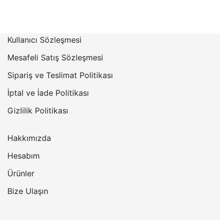
fiyat:
andaki
₺8.536,27.
fiyat:
₺7.369,44.
Kullanıcı Sözleşmesi
Mesafeli Satış Sözleşmesi
Sipariş ve Teslimat Politikası
İptal ve İade Politikası
Gizlilik Politikası
Hakkımızda
Hesabım
Ürünler
Bize Ulaşın