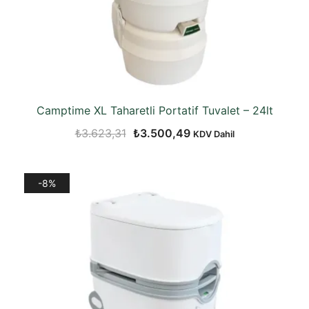
Camptime XL Taharetli Portatif Tuvalet – 24lt
Orijinal
Şu
₺
3.623,31
₺
3.500,49
KDV Dahil
fiyat:
andaki
₺3.623,31.
fiyat:
-8%
₺3.500,49.