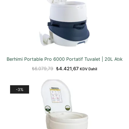
Berhimi Portable Pro 6000 Portatif Tuvalet | 20L Atık
Orijinal
Şu
₺
6.079,79
₺
4.421,67
KDV Dahil
fiyat:
andaki
₺6.079,79.
fiyat:
-3%
₺4.421,67.