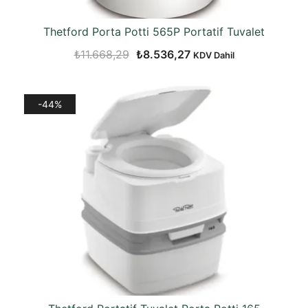
Thetford Porta Potti 565P Portatif Tuvalet
Orijinal
Şu
₺
11.668,29
₺
8.536,27
KDV Dahil
fiyat:
andaki
₺11.668,29.
fiyat:
-44%
₺8.536,27.