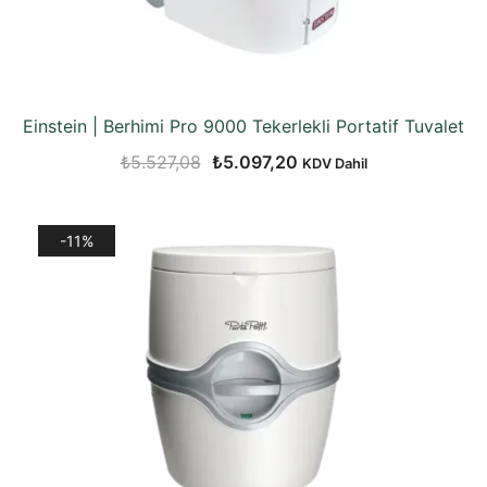
Einstein | Berhimi Pro 9000 Tekerlekli Portatif Tuvalet
Orijinal
Şu
₺
5.527,08
₺
5.097,20
KDV Dahil
fiyat:
andaki
₺5.527,08.
fiyat:
-11%
₺5.097,20.