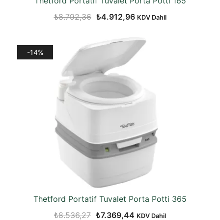
Thetford Portatif Tuvalet Porta Potti 165
Orijinal
Şu
₺
8.792,36
₺
4.912,96
KDV Dahil
fiyat:
andaki
₺8.792,36.
fiyat:
-14%
₺4.912,96.
Thetford Portatif Tuvalet Porta Potti 365
Orijinal
Şu
₺
8.536,27
₺
7.369,44
KDV Dahil