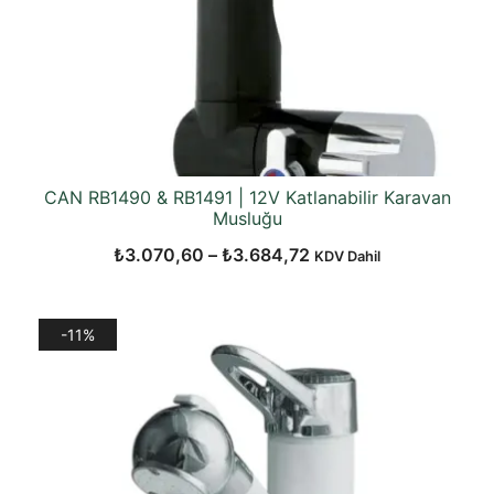
CAN RB1490 & RB1491 | 12V Katlanabilir Karavan
Musluğu
Fiyat
₺
3.070,60
–
₺
3.684,72
KDV Dahil
aralığı:
₺3.070,60
-11%
-
₺3.684,72