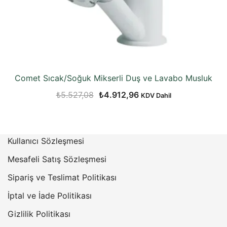
Comet Sıcak/Soğuk Mikserli Duş ve Lavabo Musluk
Orijinal
Şu
₺
5.527,08
₺
4.912,96
KDV Dahil
fiyat:
andaki
₺5.527,08.
fiyat:
₺4.912,96.
Kullanıcı Sözleşmesi
Mesafeli Satış Sözleşmesi
Sipariş ve Teslimat Politikası
İptal ve İade Politikası
Gizlilik Politikası