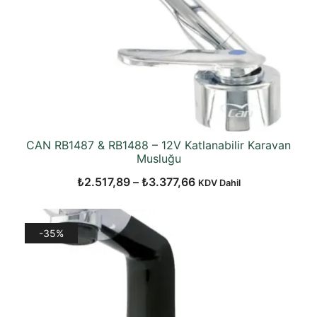
CAN RB1487 & RB1488 – 12V Katlanabilir Karavan
Musluğu
Fiyat
₺
2.517,89
–
₺
3.377,66
KDV Dahil
aralığı:
₺2.517,89
-35%
-
₺3.377,66