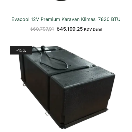
Evacool 12V Premium Karavan Kliması 7820 BTU
Orijinal
Şu
₺
60.797,91
₺
45.199,25
KDV Dahil
fiyat:
andaki
₺60.797,91.
fiyat:
-15%
₺45.199,25.