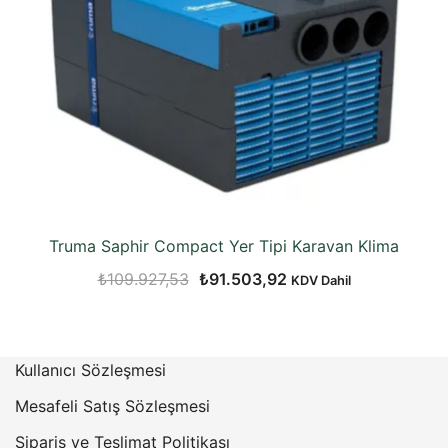
Truma Saphir Compact Yer Tipi Karavan Klima
Orijinal
Şu
₺
109.927,53
₺
91.503,92
KDV Dahil
fiyat:
andaki
₺109.927,53.
fiyat:
₺91.503,92.
Kullanıcı Sözleşmesi
Mesafeli Satış Sözleşmesi
Sipariş ve Teslimat Politikası