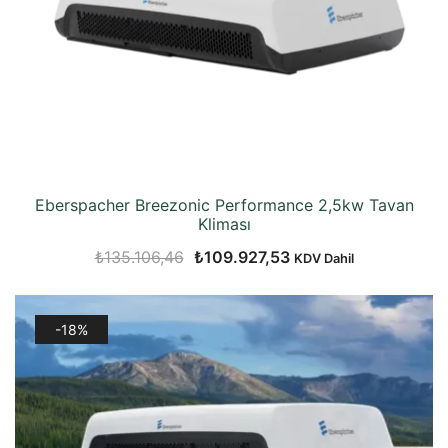
Eberspacher Breezonic Performance 2,5kw Tavan
Kliması
Orijinal
Şu
₺
135.106,46
₺
109.927,53
KDV Dahil
fiyat:
andaki
₺135.106,46.
fiyat:
-18%
₺109.927,53.