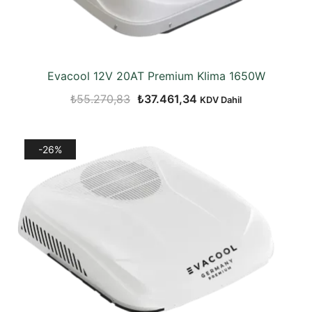
Evacool 12V 20AT Premium Klima 1650W
Orijinal
Şu
₺
55.270,83
₺
37.461,34
KDV Dahil
fiyat:
andaki
₺55.270,83.
fiyat:
-26%
₺37.461,34.