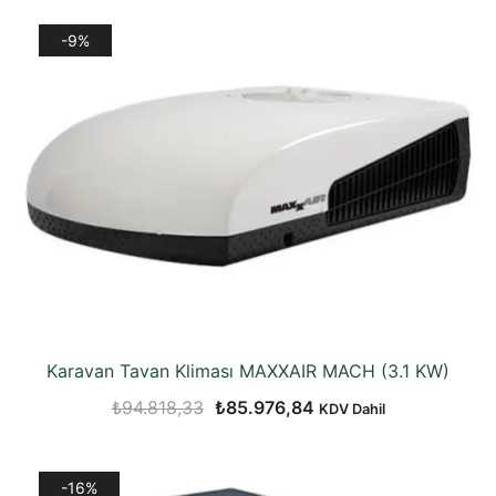
₺107.216,19.
fiyat:
-9%
₺74.922,68.
Karavan Tavan Kliması MAXXAIR MACH (3.1 KW)
Orijinal
Şu
₺
94.818,33
₺
85.976,84
KDV Dahil
fiyat:
andaki
₺94.818,33.
fiyat:
-16%
₺85.976,84.