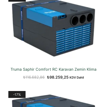
Truma Saphir Comfort RC Karavan Zemin Klima
Orijinal
Şu
₺
116.682,86
₺
98.259,25
KDV Dahil
fiyat:
andaki
₺116.682,86.
fiyat:
-17%
₺98.259,25.