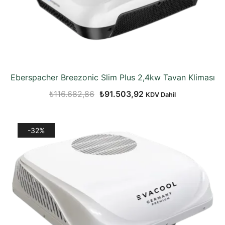
Eberspacher Breezonic Slim Plus 2,4kw Tavan Kliması
Orijinal
Şu
₺
116.682,86
₺
91.503,92
KDV Dahil
fiyat:
andaki
₺116.682,86.
fiyat:
-32%
₺91.503,92.