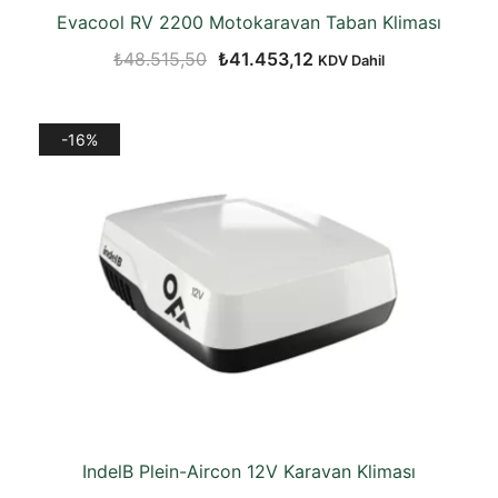
Evacool RV 2200 Motokaravan Taban Kliması
Orijinal
Şu
₺
48.515,50
₺
41.453,12
KDV Dahil
fiyat:
andaki
₺48.515,50.
fiyat:
-16%
₺41.453,12.
IndelB Plein-Aircon 12V Karavan Kliması