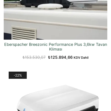
Eberspacher Breezonic Performance Plus 3,6kw Tavan
Kliması
Orijinal
Şu
₺
153.530,07
₺
125.894,66
KDV Dahil
fiyat:
andaki
₺153.530,07.
fiyat:
-22%
₺125.894,66.