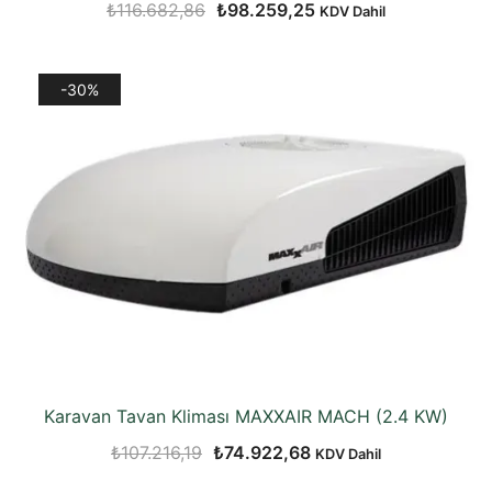
Orijinal
Şu
₺
116.682,86
₺
98.259,25
KDV Dahil
fiyat:
andaki
₺116.682,86.
fiyat:
-30%
₺98.259,25.
Karavan Tavan Kliması MAXXAIR MACH (2.4 KW)
Orijinal
Şu
₺
107.216,19
₺
74.922,68
KDV Dahil
fiyat:
andaki