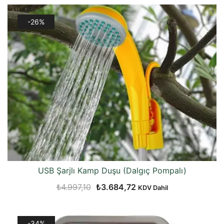
₺5.527,08.
fiyat:
-26%
₺5.035,79.
USB Şarjlı Kamp Duşu (Dalgıç Pompalı)
Orijinal
Şu
₺
4.997,10
₺
3.684,72
KDV Dahil
fiyat:
andaki
₺4.997,10.
fiyat:
-34%