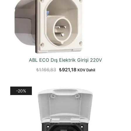
ABL ECO Dış Elektrik Girişi 220V
Orijinal
Şu
₺
1.166,83
₺
921,18
KDV Dahil
fiyat:
andaki
₺1.166,83.
fiyat:
-20%
₺921,18.