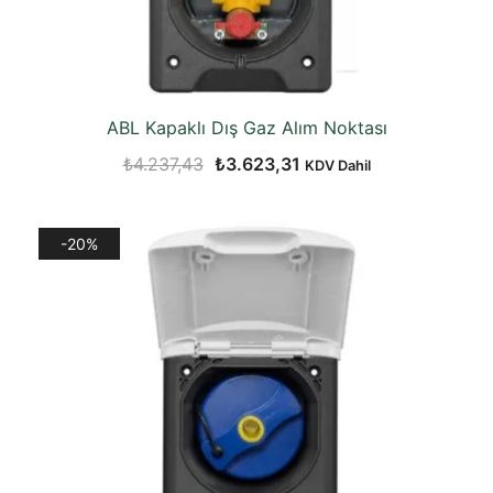
ABL Kapaklı Dış Gaz Alım Noktası
Orijinal
Şu
₺
4.237,43
₺
3.623,31
KDV Dahil
fiyat:
andaki
₺4.237,43.
fiyat:
-20%
₺3.623,31.