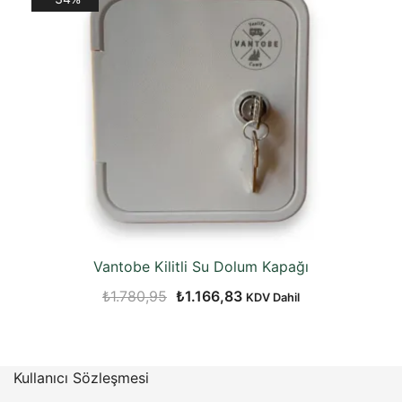
₺3.684,72.
Vantobe Kilitli Su Dolum Kapağı
Orijinal
Şu
₺
1.780,95
₺
1.166,83
KDV Dahil
fiyat:
andaki
₺1.780,95.
fiyat:
₺1.166,83.
Kullanıcı Sözleşmesi