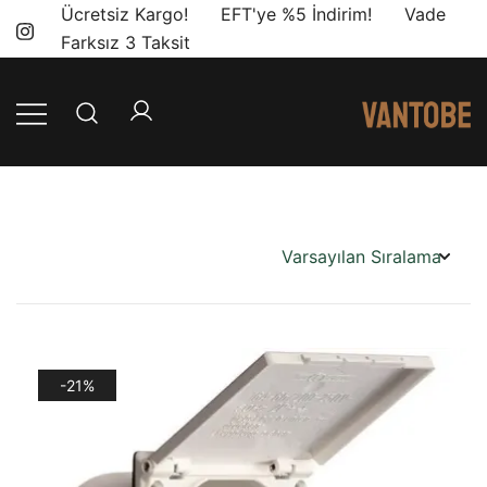
Skip
Ücretsiz Kargo! EFT'ye %5 İndirim! Vade
to
Farksız 3 Taksit
content
Mobil yaşam
Vantobe
ve karavan
Mobil
dönüşümü için
ihtiyacınız olan
en doğru
ürünler, en iyi
fiyatlarla.
-21%