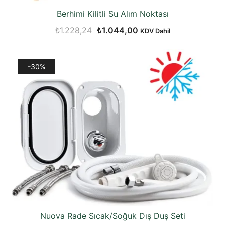
Berhimi Kilitli Su Alım Noktası
Orijinal
Şu
₺
1.228,24
₺
1.044,00
KDV Dahil
fiyat:
andaki
₺1.228,24.
fiyat:
-30%
₺1.044,00.
Nuova Rade Sıcak/Soğuk Dış Duş Seti