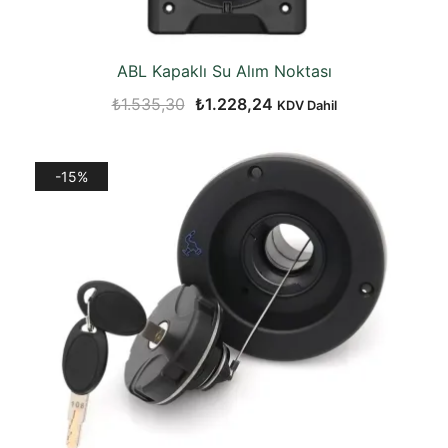
ABL Kapaklı Su Alım Noktası
Orijinal
Şu
₺
1.535,30
₺
1.228,24
KDV Dahil
fiyat:
andaki
₺1.535,30.
fiyat:
-15%
₺1.228,24.