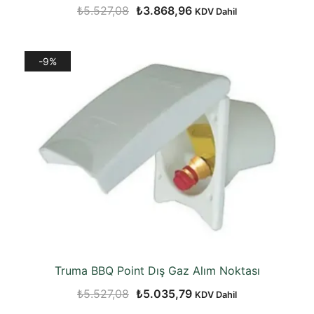
Orijinal
Şu
₺
5.527,08
₺
3.868,96
KDV Dahil
fiyat:
andaki
₺5.527,08.
fiyat:
-9%
₺3.868,96.
Truma BBQ Point Dış Gaz Alım Noktası
Orijinal
Şu
₺
5.527,08
₺
5.035,79
KDV Dahil
fiyat:
andaki