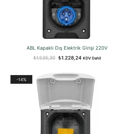
ABL Kapaklı Dış Elektrik Girişi 220V
Orijinal
Şu
₺
1.535,30
₺
1.228,24
KDV Dahil
fiyat:
andaki
₺1.535,30.
fiyat:
-14%
₺1.228,24.