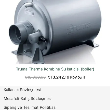
Truma Therme Kombine Su Isıtıcısı (boiler)
Orijinal
Şu
₺
18.330,63
₺
13.242,19
KDV Dahil
fiyat:
andaki
Kullanıcı Sözleşmesi
₺18.330,63.
fiyat:
₺13.242,19.
Mesafeli Satış Sözleşmesi
Sipariş ve Teslimat Politikası