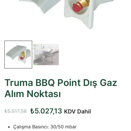
Truma BBQ Point Dış Gaz
Alım Noktası
Orijinal
Şu
₺
5.027,13
KDV Dahil
₺
5.517,58
fiyat:
andaki
Çalışma Basıncı: 30/50 mbar