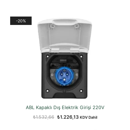
-20%
ABL Kapaklı Dış Elektrik Girişi 220V
Orijinal
Şu
₺
1.532,66
₺
1.226,13
KDV Dahil
fiyat:
andaki