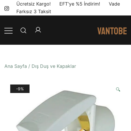
Skip
Ücretsiz Kargo! EFT'ye %5 İndirim! Vade
to
Farksız 3 Taksit
content
Mobil yaşam
Vantobe
ve karavan
Mobil
dönüşümü için
ihtiyacınız olan
Ana Sayfa
/
Dış Duş ve Kapaklar
en doğru
ürünler, en iyi
fiyatlarla.
-9%
🔍