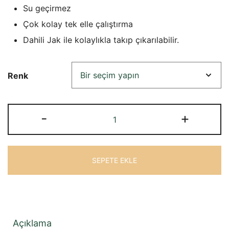
₺5.517,58.
fiyat:
Su geçirmez
₺5.027,13.
Çok kolay tek elle çalıştırma
Dahili Jak ile kolaylıkla takıp çıkarılabilir.
Renk
Truma
-
+
BBQ
Point
Dış
SEPETE EKLE
Gaz
Alım
Noktası
adet
Açıklama