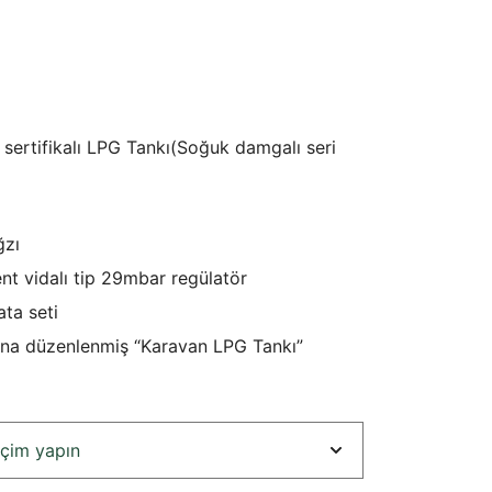
₺7.356,77
sertifikalı LPG Tankı(Soğuk damgalı seri
ğzı
nt vidalı tip 29mbar regülatör
ta seti
ına düzenlenmiş “Karavan LPG Tankı”