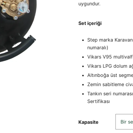
uygundur.
Set içeriği
Step marka Karavan 
numaralı)
Vikars V95 multivalf
Vikars LPG dolum a
Altınboğa üst segme
Zemin sabitleme civa
Tankın seri numaras
Sertifikası
Kapasite