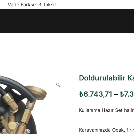
! Vade Farksız 3 Taksit
ınız olan en doğru ürünler, en iyi fiyatlarla.
Doldurulabilir 
🔍
₺
6.743,71
–
₺
7.
Kullanıma Hazır Set halin
Karavanınızda Ocak, fırın