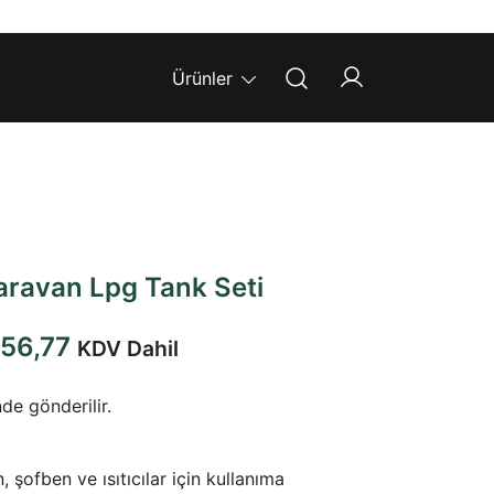
Ürünler
Karavan Lpg Tank Seti
Fiyat
356,77
KDV Dahil
aralığı:
de gönderilir.
₺6.743,71
-
, şofben ve ısıtıcılar için kullanıma