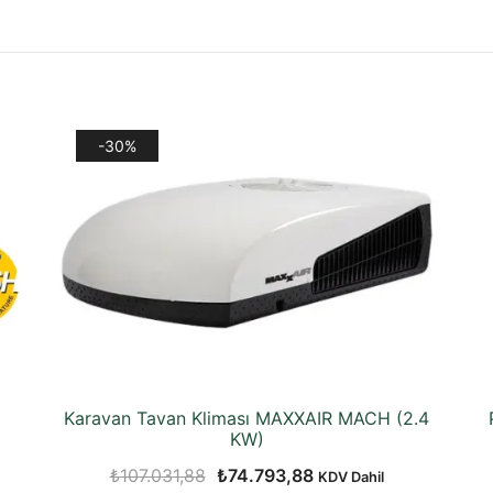
-30%
Karavan Tavan Kliması MAXXAIR MACH (2.4
KW)
Orijinal
Şu
₺
107.031,88
₺
74.793,88
KDV Dahil