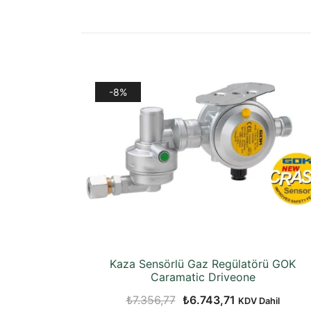
-8%
Kaza Sensörlü Gaz Regülatörü GOK
Caramatic Driveone
Orijinal
Şu
₺
7.356,77
₺
6.743,71
KDV Dahil