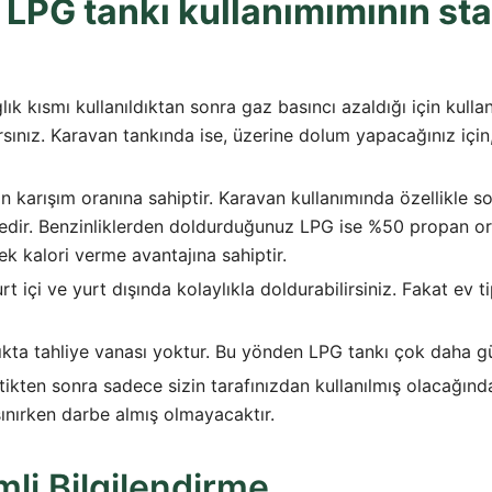
 LPG tankı kullanımımının sta
ık kısmı kullanıldıktan sonra gaz basıncı azaldığı için kulla
rsınız. Karavan tankında ise, üzerine dolum yapacağınız için
 karışım oranına sahiptir. Karavan kullanımında özellikle
edir. Benzinliklerden doldurduğunuz LPG ise %50 propan o
k kalori verme avantajına sahiptir.
rt içi ve yurt dışında kolaylıkla doldurabilirsiniz. Fakat ev t
ıkta tahliye vanası yoktur. Bu yönden LPG tankı çok daha gü
ikten sonra sadece sizin tarafınızdan kullanılmış olacağında
şınırken darbe almış olmayacaktır.
i Bilgilendirme