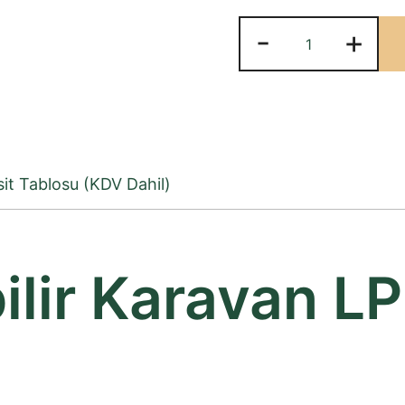
Doldurulabilir
-
+
Karavan
Lpg
Tank
Seti
adet
it Tablosu (KDV Dahil)
ilir Karavan L