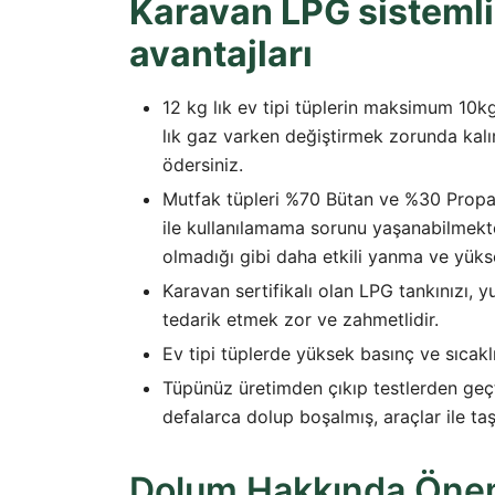
Karavan LPG sistemli
avantajları
12 kg lık ev tipi tüplerin maksimum 10kgl
lık gaz varken değiştirmek zorunda kalı
ödersiniz.
Mutfak tüpleri %70 Bütan ve %30 Propan
ile kullanılamama sorunu yaşanabilmekt
olmadığı gibi daha etkili yanma ve yükse
Karavan sertifikalı olan LPG tankınızı, yu
tedarik etmek zor ve zahmetlidir.
Ev tipi tüplerde yüksek basınç ve sıcakl
Tüpünüz üretimden çıkıp testlerden geçt
defalarca dolup boşalmış, araçlar ile ta
Dolum Hakkında Öneml