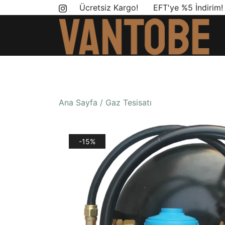
Skip
Ücretsiz Kargo! EFT'ye %5 İndirim
to
content
Mobil yaşam ve karavan dönüşümü için ihtiyac
Vantobe Mobil
Ana Sayfa
/
Gaz Tesisatı
-15%