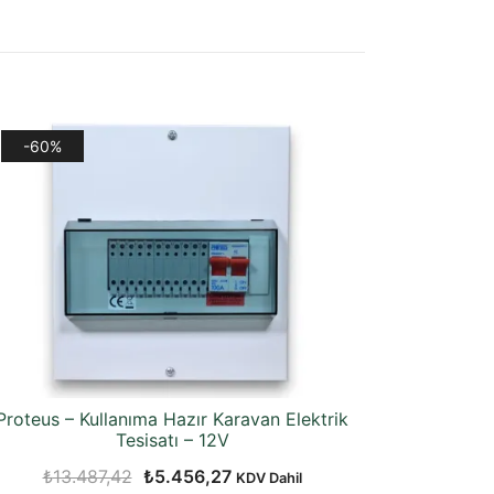
-60%
Proteus – Kullanıma Hazır Karavan Elektrik
Tesisatı – 12V
Orijinal
Şu
₺
13.487,42
₺
5.456,27
KDV Dahil