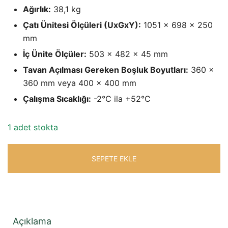
fiyat:
andaki
Ağırlık:
38,1 kg
₺153.363,79.
fiyat:
Çatı Ünitesi Ölçüleri (UxGxY):
1051 x 698 x 250
mm
₺125.758,31.
İç Ünite Ölçüler:
503 x 482 x 45 mm
Tavan Açılması Gereken Boşluk Boyutları:
360 x
360 mm veya 400 x 400 mm
Çalışma Sıcaklığı:
-2°C ila +52°C
1 adet stokta
SEPETE EKLE
Açıklama