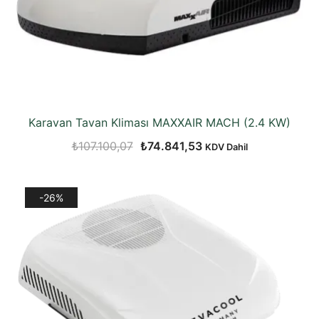
Karavan Tavan Kliması MAXXAIR MACH (2.4 KW)
Orijinal
Şu
₺
107.100,07
₺
74.841,53
KDV Dahil
fiyat:
andaki
₺107.100,07.
fiyat:
-26%
₺74.841,53.