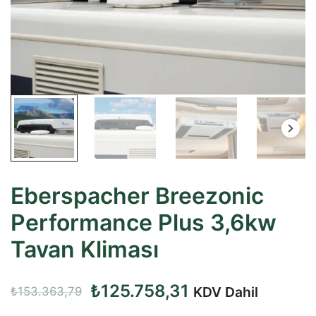
Eberspacher Breezonic
Performance Plus 3,6kw
Tavan Kliması
Orijinal
Şu
₺
125.758,31
KDV Dahil
₺
153.363,79