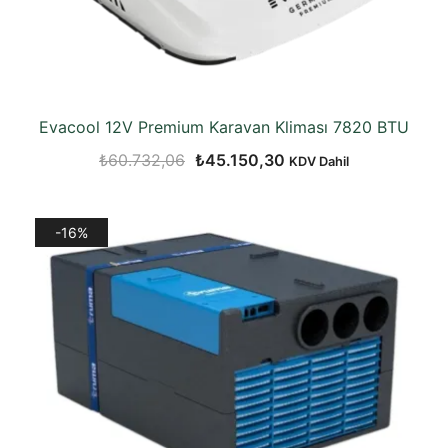
Evacool 12V Premium Karavan Kliması 7820 BTU
Orijinal
Şu
₺
60.732,06
₺
45.150,30
KDV Dahil
fiyat:
andaki
₺60.732,06.
fiyat:
-16%
₺45.150,30.