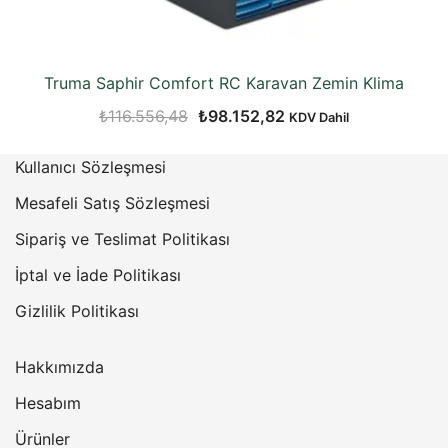
Truma Saphir Comfort RC Karavan Zemin Klima
Orijinal
Şu
₺
116.556,48
₺
98.152,82
KDV Dahil
fiyat:
andaki
Kullanıcı Sözleşmesi
₺116.556,48.
fiyat:
₺98.152,82.
Mesafeli Satış Sözleşmesi
Sipariş ve Teslimat Politikası
İptal ve İade Politikası
Gizlilik Politikası
Hakkımızda
Hesabım
Ürünler