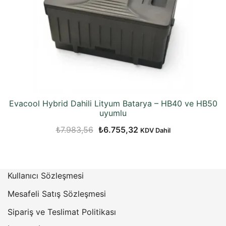
Evacool Hybrid Dahili Lityum Batarya – HB40 ve HB50
uyumlu
Orijinal
Şu
₺
7.983,56
₺
6.755,32
KDV Dahil
fiyat:
andaki
₺7.983,56.
fiyat:
₺6.755,32.
Kullanıcı Sözleşmesi
Mesafeli Satış Sözleşmesi
Sipariş ve Teslimat Politikası