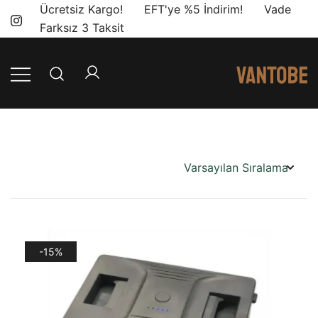
Skip
Ücretsiz Kargo! EFT'ye %5 İndirim! Vade
to
Farksız 3 Taksit
content
Mobil yaşam
Vantobe
ve karavan
Mobil
dönüşümü için
ihtiyacınız olan
en doğru
ürünler, en iyi
fiyatlarla.
-15%