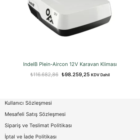
IndelB Plein-Aircon 12V Karavan Kliması
Orijinal
Şu
₺
116.682,86
₺
98.259,25
KDV Dahil
fiyat:
andaki
₺116.682,86.
fiyat:
₺98.259,25.
Kullanıcı Sözleşmesi
Mesafeli Satış Sözleşmesi
Sipariş ve Teslimat Politikası
İptal ve İade Politikası