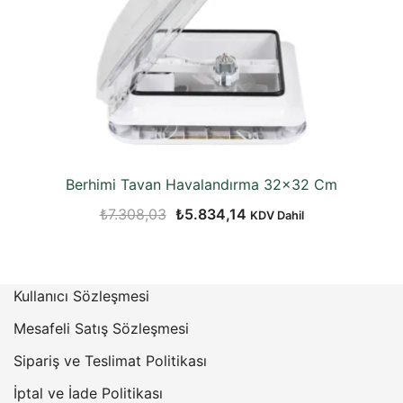
Berhimi Tavan Havalandırma 32×32 Cm
Orijinal
Şu
₺
7.308,03
₺
5.834,14
KDV Dahil
fiyat:
andaki
₺7.308,03.
fiyat:
₺5.834,14.
Kullanıcı Sözleşmesi
Mesafeli Satış Sözleşmesi
Sipariş ve Teslimat Politikası
İptal ve İade Politikası