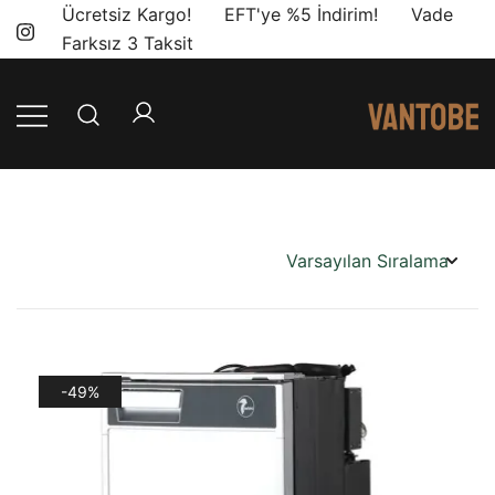
Skip
Ücretsiz Kargo! EFT'ye %5 İndirim! Vade
to
Farksız 3 Taksit
content
Mobil yaşam
Vantobe
ve karavan
Mobil
dönüşümü için
ihtiyacınız olan
en doğru
ürünler, en iyi
fiyatlarla.
-49%