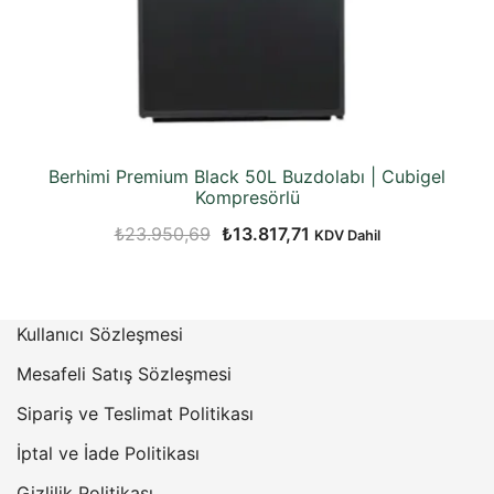
Berhimi Premium Black 50L Buzdolabı | Cubigel
Kompresörlü
Orijinal
Şu
₺
23.950,69
₺
13.817,71
KDV Dahil
fiyat:
andaki
₺23.950,69.
fiyat:
₺13.817,71.
Kullanıcı Sözleşmesi
Mesafeli Satış Sözleşmesi
Sipariş ve Teslimat Politikası
İptal ve İade Politikası
Gizlilik Politikası