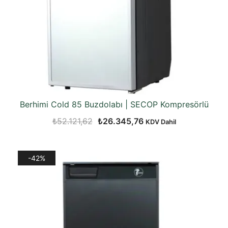
Berhimi Cold 85 Buzdolabı | SECOP Kompresörlü
Orijinal
Şu
₺
52.121,62
₺
26.345,76
KDV Dahil
fiyat:
andaki
₺52.121,62.
fiyat:
-42%
₺26.345,76.