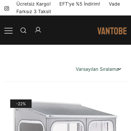
Skip
Ücretsiz Kargo! EFT'ye %5 İndirim! Vade
to
Farksız 3 Taksit
content
Mobil yaşam
Vantobe
ve karavan
Mobil
dönüşümü için
ihtiyacınız olan
en doğru
ürünler, en iyi
fiyatlarla.
-22%