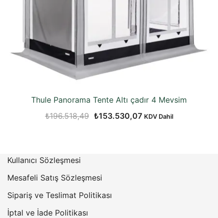
Thule Panorama Tente Altı çadır 4 Mevsim
Orijinal
Şu
₺
196.518,49
₺
153.530,07
KDV Dahil
fiyat:
andaki
₺196.518,49.
fiyat:
₺153.530,07.
Kullanıcı Sözleşmesi
Mesafeli Satış Sözleşmesi
Sipariş ve Teslimat Politikası
İptal ve İade Politikası