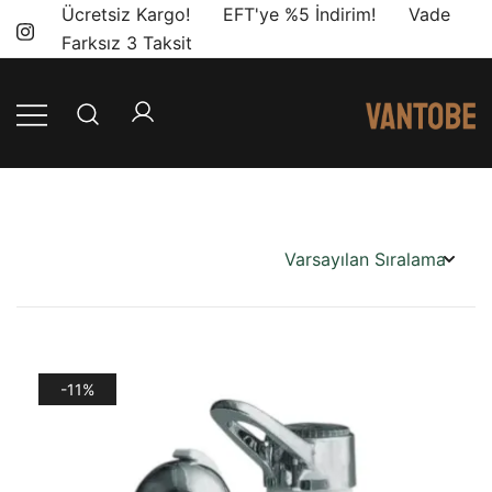
Skip
Ücretsiz Kargo! EFT'ye %5 İndirim! Vade
to
Farksız 3 Taksit
content
Mobil yaşam
Vantobe
ve karavan
Mobil
dönüşümü için
ihtiyacınız olan
en doğru
ürünler, en iyi
fiyatlarla.
-11%