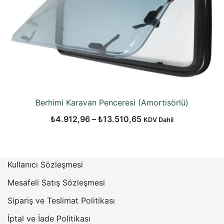
Berhimi Karavan Penceresi (Amortisörlü)
Fiyat
₺
4.912,96
–
₺
13.510,65
KDV Dahil
aralığı:
₺4.912,96
-
Kullanıcı Sözleşmesi
₺13.510,65
Mesafeli Satış Sözleşmesi
Sipariş ve Teslimat Politikası
İptal ve İade Politikası