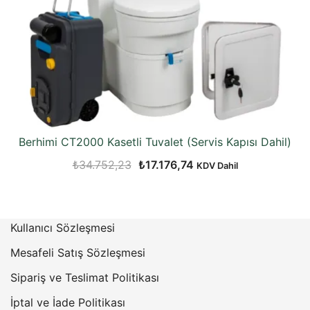
Berhimi CT2000 Kasetli Tuvalet (Servis Kapısı Dahil)
Orijinal
Şu
₺
34.752,23
₺
17.176,74
KDV Dahil
fiyat:
andaki
₺34.752,23.
fiyat:
₺17.176,74.
Kullanıcı Sözleşmesi
Mesafeli Satış Sözleşmesi
Sipariş ve Teslimat Politikası
İptal ve İade Politikası