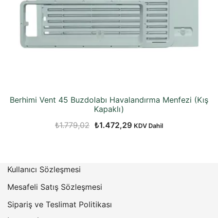
Berhimi Vent 45 Buzdolabı Havalandırma Menfezi (Kış
Kapaklı)
Orijinal
Şu
₺
1.779,02
₺
1.472,29
KDV Dahil
fiyat:
andaki
₺1.779,02.
fiyat:
₺1.472,29.
Kullanıcı Sözleşmesi
Mesafeli Satış Sözleşmesi
Sipariş ve Teslimat Politikası