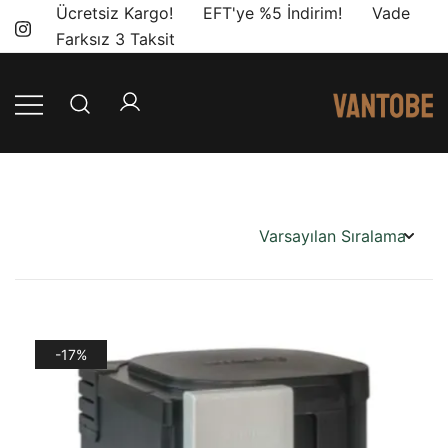
Skip
Ücretsiz Kargo! EFT'ye %5 İndirim! Vade
to
Farksız 3 Taksit
content
Mobil yaşam
Vantobe
ve karavan
Mobil
dönüşümü için
ihtiyacınız olan
en doğru
ürünler, en iyi
fiyatlarla.
-17%