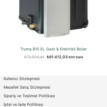
Truma B10 EL Gazlı & Elektrikli Boiler
Orijinal
Şu
₺
73.694,44
₺
61.412,03
KDV Dahil
fiyat:
andaki
₺73.694,44.
fiyat:
₺61.412,03.
Kullanıcı Sözleşmesi
Mesafeli Satış Sözleşmesi
Sipariş ve Teslimat Politikası
İptal ve İade Politikası