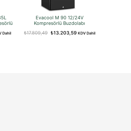
85L
Evacool M 90 12/24V
esörlü
Kompresörlü Buzdolabı
Orijinal
Şu
₺
17.809,49
₺
13.203,59
 Dahil
KDV Dahil
aki
fiyat:
andaki
t:
₺17.809,49.
fiyat:
.581,25.
₺13.203,59.