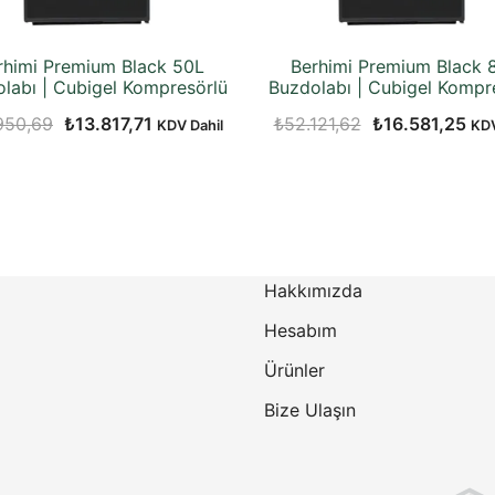
rhimi Premium Black 50L
Berhimi Premium Black 
labı | Cubigel Kompresörlü
Buzdolabı | Cubigel Kompr
Orijinal
Şu
Orijinal
Şu
950,69
₺
13.817,71
₺
52.121,62
₺
16.581,25
KDV Dahil
KDV
fiyat:
andaki
fiyat:
and
₺23.950,69.
fiyat:
₺52.121,62.
fiya
₺13.817,71.
₺16
Hakkımızda
Hesabım
Ürünler
Bize Ulaşın