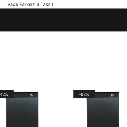
! Vade Farksız 3 Taksit
ınız olan en doğru ürünler, en iyi fiyatlarla.
-42%
-68%