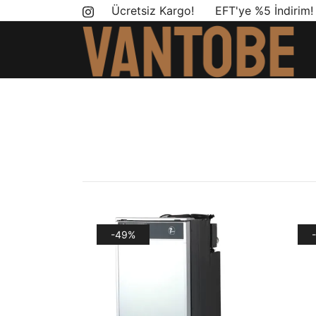
Skip
Ücretsiz Kargo! EFT'ye %5 İndirim
to
content
Mobil yaşam ve karavan dönüşümü için ihtiyac
Vantobe Mobil
-49%