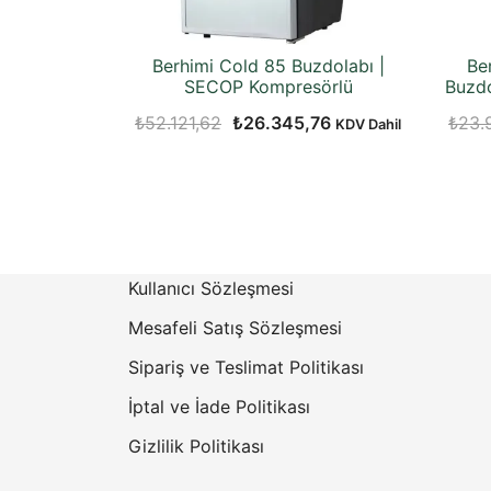
Berhimi Cold 85 Buzdolabı |
Be
SECOP Kompresörlü
Buzdo
Orijinal
Şu
₺
52.121,62
₺
26.345,76
₺
23.
KDV Dahil
fiyat:
andaki
₺52.121,62.
fiyat:
₺26.345,76.
Kullanıcı Sözleşmesi
Mesafeli Satış Sözleşmesi
Sipariş ve Teslimat Politikası
İptal ve İade Politikası
Gizlilik Politikası