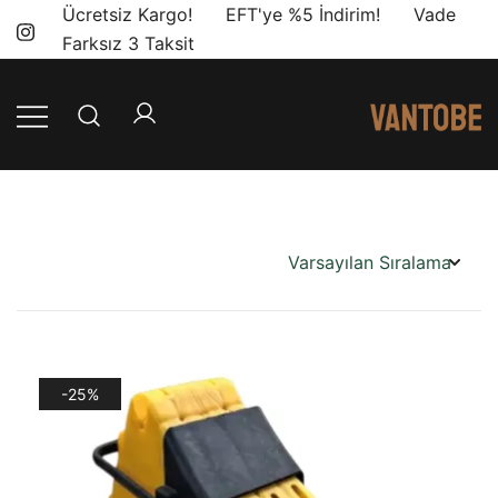
Skip
Ücretsiz Kargo! EFT'ye %5 İndirim! Vade
to
Farksız 3 Taksit
content
Mobil yaşam
Vantobe
ve karavan
Mobil
dönüşümü için
ihtiyacınız olan
en doğru
ürünler, en iyi
fiyatlarla.
-25%