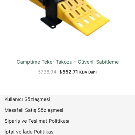
Camptime Teker Takozu – Güvenli Sabitleme
Orijinal
Şu
₺
736,94
₺
552,71
KDV Dahil
fiyat:
andaki
₺736,94.
fiyat:
₺552,71.
Kullanıcı Sözleşmesi
Mesafeli Satış Sözleşmesi
Sipariş ve Teslimat Politikası
İptal ve İade Politikası