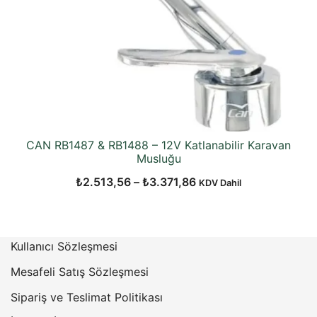
CAN RB1487 & RB1488 – 12V Katlanabilir Karavan
Musluğu
Fiyat
₺
2.513,56
–
₺
3.371,86
KDV Dahil
aralığı:
₺2.513,56
-
Kullanıcı Sözleşmesi
₺3.371,86
Mesafeli Satış Sözleşmesi
Sipariş ve Teslimat Politikası