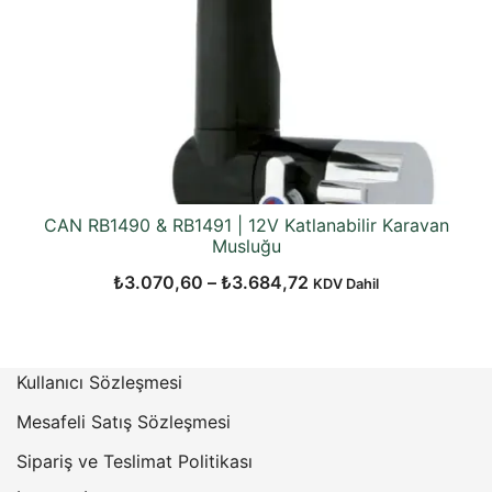
CAN RB1490 & RB1491 | 12V Katlanabilir Karavan
Musluğu
Fiyat
₺
3.070,60
–
₺
3.684,72
KDV Dahil
aralığı:
₺3.070,60
-
Kullanıcı Sözleşmesi
₺3.684,72
Mesafeli Satış Sözleşmesi
Sipariş ve Teslimat Politikası