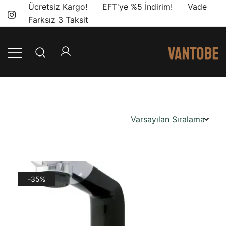
Skip
Ücretsiz Kargo! EFT'ye %5 İndirim! Vade
to
Farksız 3 Taksit
content
Mobil yaşam
Vantobe
ve karavan
Mobil
dönüşümü için
ihtiyacınız olan
en doğru
ürünler, en iyi
fiyatlarla.
-35%