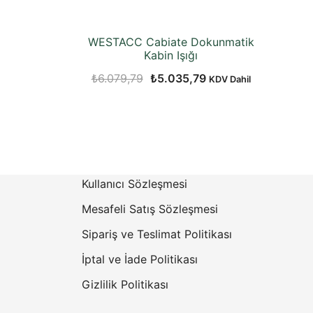
WESTACC Cabiate Dokunmatik
Kabin Işığı
Orijinal
Şu
₺
6.079,79
₺
5.035,79
KDV Dahil
fiyat:
andaki
₺6.079,79.
fiyat:
₺5.035,79.
Kullanıcı Sözleşmesi
Mesafeli Satış Sözleşmesi
Sipariş ve Teslimat Politikası
İptal ve İade Politikası
Gizlilik Politikası