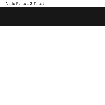
! Vade Farksız 3 Taksit
ınız olan en doğru ürünler, en iyi fiyatlarla.