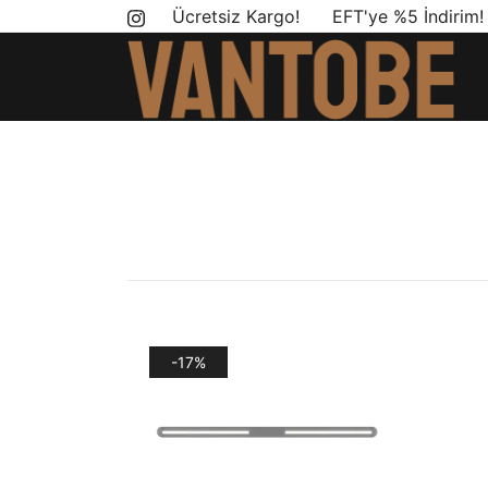
Skip
Ücretsiz Kargo! EFT'ye %5 İndirim
to
content
Mobil yaşam ve karavan dönüşümü için ihtiyac
Vantobe Mobil
-17%