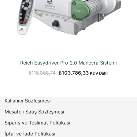
Reich Easydriver Pro 2.0 Manevra Sistemi
Orijinal
Şu
₺
116.068,74
₺
103.786,33
KDV Dahil
fiyat:
andaki
₺116.068,74.
fiyat:
₺103.786,33.
Kullanıcı Sözleşmesi
Mesafeli Satış Sözleşmesi
Sipariş ve Teslimat Politikası
İptal ve İade Politikası