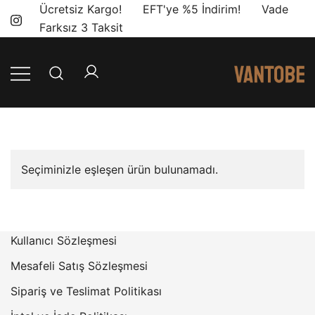
Skip
Ücretsiz Kargo! EFT'ye %5 İndirim! Vade
to
Farksız 3 Taksit
content
Mobil yaşam
Vantobe
ve karavan
Mobil
dönüşümü için
ihtiyacınız olan
en doğru
Seçiminizle eşleşen ürün bulunamadı.
ürünler, en iyi
fiyatlarla.
Kullanıcı Sözleşmesi
Mesafeli Satış Sözleşmesi
Sipariş ve Teslimat Politikası