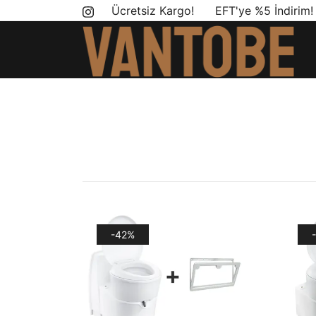
Skip
Ücretsiz Kargo! EFT'ye %5 İndirim
to
content
Mobil yaşam ve karavan dönüşümü için ihtiyac
Vantobe Mobil
-42%