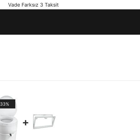
! Vade Farksız 3 Taksit
ınız olan en doğru ürünler, en iyi fiyatlarla.
-33%