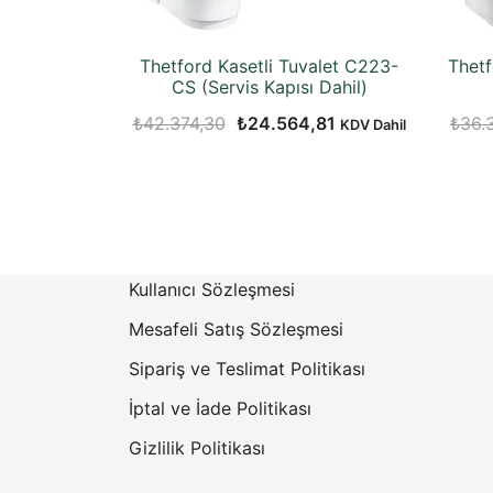
Thetford Kasetli Tuvalet C223-
Thetf
CS (Servis Kapısı Dahil)
Orijinal
Şu
₺
42.374,30
₺
24.564,81
₺
36.
KDV Dahil
fiyat:
andaki
₺42.374,30.
fiyat:
₺24.564,81.
Kullanıcı Sözleşmesi
Mesafeli Satış Sözleşmesi
Sipariş ve Teslimat Politikası
İptal ve İade Politikası
Gizlilik Politikası