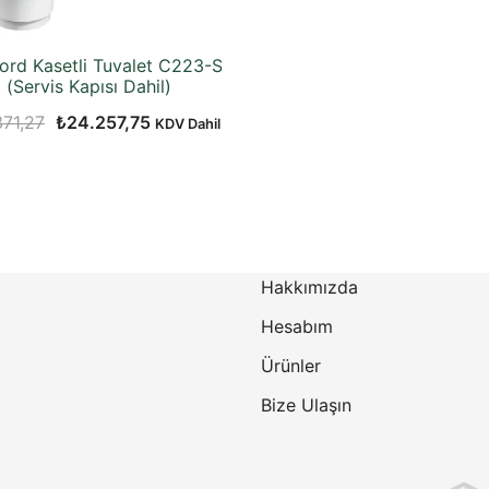
ord Kasetli Tuvalet C223-S
(Servis Kapısı Dahil)
Orijinal
Şu
371,27
₺
24.257,75
KDV Dahil
fiyat:
andaki
₺36.371,27.
fiyat:
₺24.257,75.
Hakkımızda
Hesabım
Ürünler
Bize Ulaşın