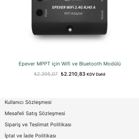
Epever MPPT için Wifi ve Bluetooth Modülü
Orijinal
Şu
₺
2.395,07
₺
2.210,83
KDV Dahil
fiyat:
andaki
₺2.395,07.
fiyat:
₺2.210,83.
Kullanıcı Sözleşmesi
Mesafeli Satış Sözleşmesi
Sipariş ve Teslimat Politikası
İptal ve İade Politikası