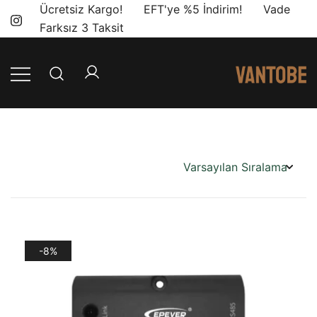
Skip
Ücretsiz Kargo! EFT'ye %5 İndirim! Vade
to
Farksız 3 Taksit
content
Mobil yaşam
Vantobe
ve karavan
Mobil
dönüşümü için
ihtiyacınız olan
en doğru
ürünler, en iyi
fiyatlarla.
-8%