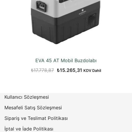
EVA 45 AT Mobil Buzdolabı
Orijinal
Şu
₺
17.778,87
₺
15.265,31
KDV Dahil
fiyat:
andaki
₺17.778,87.
fiyat:
₺15.265,31.
Kullanıcı Sözleşmesi
Mesafeli Satış Sözleşmesi
Sipariş ve Teslimat Politikası
İptal ve İade Politikası