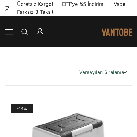
Skip
Ücretsiz Kargo! EFT'ye %5 İndirim! Vade
to
Farksız 3 Taksit
content
Mobil yaşam
Vantobe
ve karavan
Mobil
dönüşümü için
ihtiyacınız olan
en doğru
ürünler, en iyi
fiyatlarla.
-14%