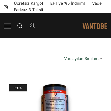
Skip
Ücretsiz Kargo! EFT'ye %5 İndirim! Vade
to
Farksız 3 Taksit
content
Mobil yaşam
Vantobe
ve karavan
Mobil
dönüşümü için
ihtiyacınız olan
en doğru
ürünler, en iyi
fiyatlarla.
-20%