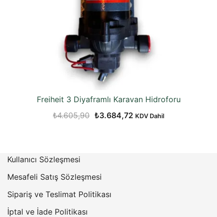
Freiheit 3 Diyaframlı Karavan Hidroforu
Orijinal
Şu
₺
4.605,90
₺
3.684,72
KDV Dahil
fiyat:
andaki
₺4.605,90.
fiyat:
₺3.684,72.
Kullanıcı Sözleşmesi
Mesafeli Satış Sözleşmesi
Sipariş ve Teslimat Politikası
İptal ve İade Politikası