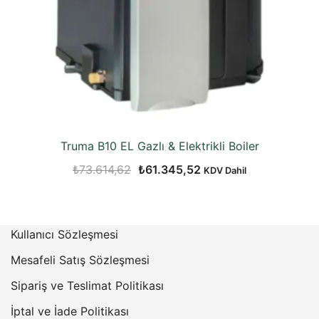
Truma B10 EL Gazlı & Elektrikli Boiler
Orijinal
Şu
₺
73.614,62
₺
61.345,52
KDV Dahil
fiyat:
andaki
₺73.614,62.
fiyat:
₺61.345,52.
Kullanıcı Sözleşmesi
Mesafeli Satış Sözleşmesi
Sipariş ve Teslimat Politikası
İptal ve İade Politikası