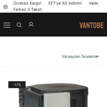
Skip
Ücretsiz Kargo! EFT'ye %5 İndirim! Vade
to
Farksız 3 Taksit
content
Mobil yaşam
Vantobe
ve karavan
Mobil
dönüşümü için
ihtiyacınız olan
en doğru
ürünler, en iyi
fiyatlarla.
-17%