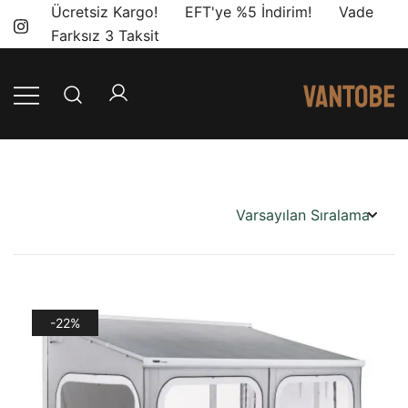
Skip
Ücretsiz Kargo! EFT'ye %5 İndirim! Vade
to
Farksız 3 Taksit
content
Mobil yaşam
Vantobe
ve karavan
Mobil
dönüşümü için
ihtiyacınız olan
en doğru
ürünler, en iyi
fiyatlarla.
-22%