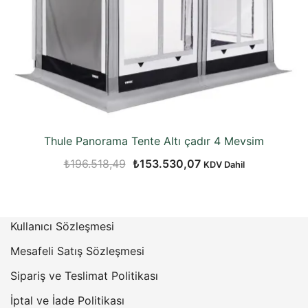
Thule Panorama Tente Altı çadır 4 Mevsim
Orijinal
Şu
₺
196.518,49
₺
153.530,07
KDV Dahil
fiyat:
andaki
₺196.518,49.
fiyat:
₺153.530,07.
Kullanıcı Sözleşmesi
Mesafeli Satış Sözleşmesi
Sipariş ve Teslimat Politikası
İptal ve İade Politikası