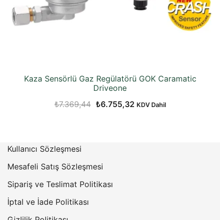
Kaza Sensörlü Gaz Regülatörü GOK Caramatic
Driveone
Orijinal
Şu
₺
7.369,44
₺
6.755,32
KDV Dahil
fiyat:
andaki
₺7.369,44.
fiyat:
₺6.755,32.
Kullanıcı Sözleşmesi
Mesafeli Satış Sözleşmesi
Sipariş ve Teslimat Politikası
İptal ve İade Politikası
Gizlilik Politikası