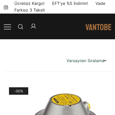
Skip
Ücretsiz Kargo! EFT'ye %5 İndirim! Vade
to
Farksız 3 Taksit
content
Mobil yaşam
Vantobe
ve karavan
Mobil
dönüşümü için
ihtiyacınız olan
en doğru
ürünler, en iyi
fiyatlarla.
-30%