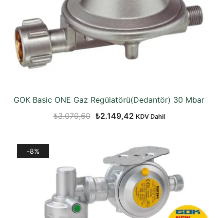
GOK Basic ONE Gaz Regülatörü(Dedantör) 30 Mbar
Orijinal
Şu
₺
3.070,60
₺
2.149,42
KDV Dahil
fiyat:
andaki
₺3.070,60.
fiyat:
-8%
₺2.149,42.