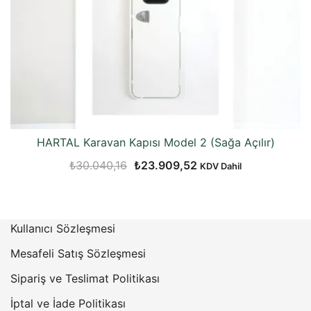
HARTAL Karavan Kapısı Model 2 (Sağa Açılır)
Orijinal
Şu
₺
30.040,16
₺
23.909,52
KDV Dahil
fiyat:
andaki
₺30.040,16.
fiyat:
₺23.909,52.
Kullanıcı Sözleşmesi
Mesafeli Satış Sözleşmesi
Sipariş ve Teslimat Politikası
İptal ve İade Politikası