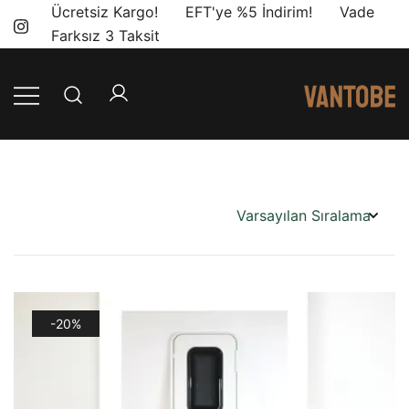
Skip
Ücretsiz Kargo! EFT'ye %5 İndirim! Vade
to
Farksız 3 Taksit
content
Mobil yaşam
Vantobe
ve karavan
Mobil
dönüşümü için
ihtiyacınız olan
en doğru
ürünler, en iyi
fiyatlarla.
-20%