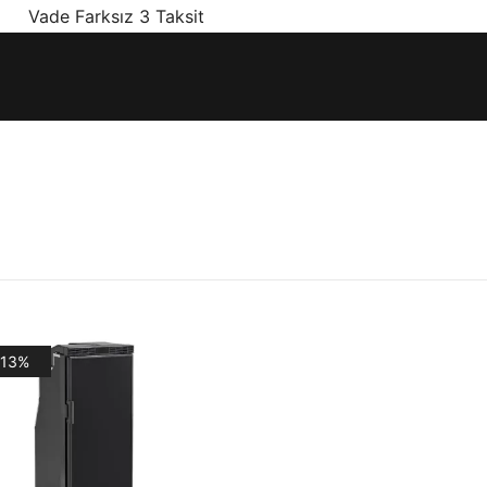
! Vade Farksız 3 Taksit
ınız olan en doğru ürünler, en iyi fiyatlarla.
-13%