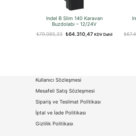
Indel B Slim 140 Karavan
I
Buzdolabı – 12/24V
Orijinal
Şu
₺
79.085,33
₺
64.310,47
₺
67.4
KDV Dahil
fiyat:
andaki
₺79.085,33.
fiyat:
₺64.310,47.
Kullanıcı Sözleşmesi
Mesafeli Satış Sözleşmesi
Sipariş ve Teslimat Politikası
İptal ve İade Politikası
Gizlilik Politikası