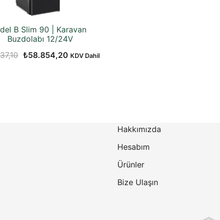
ndel B Slim 90 | Karavan
Buzdolabı 12/24V
Orijinal
Şu
37,10
₺
58.854,20
KDV Dahil
fiyat:
andaki
₺67.437,10.
fiyat:
₺58.854,20.
Hakkımızda
Hesabım
Ürünler
Bize Ulaşın