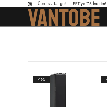
Skip
Ücretsiz Kargo! EFT'ye %5 İndirim
to
content
Mobil yaşam ve karavan dönüşümü için ihtiyac
Vantobe Mobil
-19%