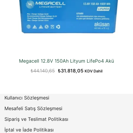
Megacell 12.8V 150Ah Lityum LifePo4 Akü
Orijinal
Şu
₺
44.140,65
₺
31.818,05
KDV Dahil
fiyat:
andaki
₺44.140,65.
fiyat:
₺31.818,05.
Kullanıcı Sözleşmesi
Mesafeli Satış Sözleşmesi
Sipariş ve Teslimat Politikası
İptal ve İade Politikası