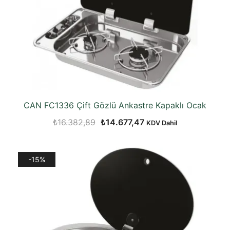
CAN FC1336 Çift Gözlü Ankastre Kapaklı Ocak
Orijinal
Şu
₺
16.382,89
₺
14.677,47
KDV Dahil
fiyat:
andaki
₺16.382,89.
fiyat:
-15%
₺14.677,47.