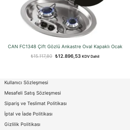
CAN FC1348 Çift Gözlü Ankastre Oval Kapaklı Ocak
Orijinal
Şu
₺
15.117,80
₺
12.896,53
KDV Dahil
fiyat:
andaki
₺15.117,80.
fiyat:
₺12.896,53.
Kullanıcı Sözleşmesi
Mesafeli Satış Sözleşmesi
Sipariş ve Teslimat Politikası
İptal ve İade Politikası
Gizlilik Politikası