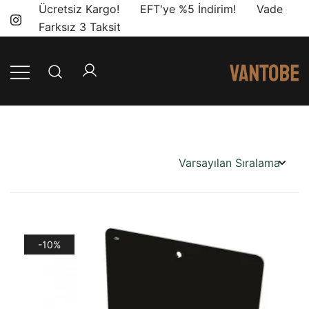
Skip
Ücretsiz Kargo! EFT'ye %5 İndirim! Vade
to
Farksız 3 Taksit
content
Mobil yaşam
Vantobe
ve karavan
Mobil
dönüşümü için
ihtiyacınız olan
en doğru
ürünler, en iyi
fiyatlarla.
-10%