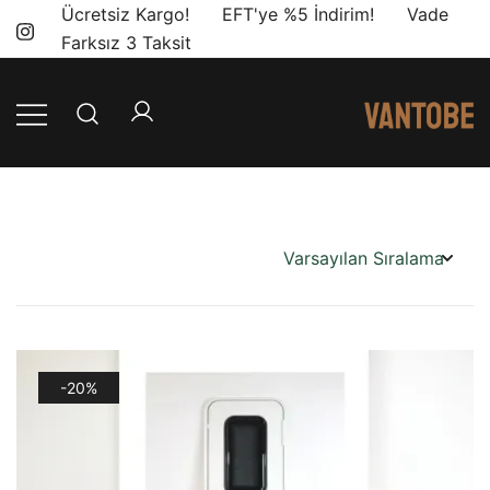
Skip
Ücretsiz Kargo! EFT'ye %5 İndirim! Vade
to
Farksız 3 Taksit
content
Mobil yaşam
Vantobe
ve karavan
Mobil
dönüşümü için
ihtiyacınız olan
en doğru
ürünler, en iyi
fiyatlarla.
-20%