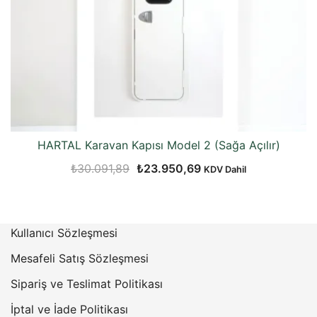
HARTAL Karavan Kapısı Model 2 (Sağa Açılır)
Orijinal
Şu
₺
30.091,89
₺
23.950,69
KDV Dahil
fiyat:
andaki
₺30.091,89.
fiyat:
₺23.950,69.
Kullanıcı Sözleşmesi
Mesafeli Satış Sözleşmesi
Sipariş ve Teslimat Politikası
İptal ve İade Politikası