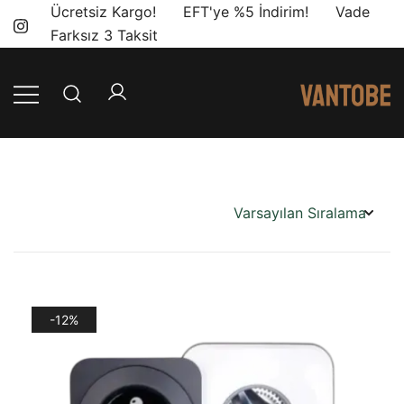
Skip
Ücretsiz Kargo! EFT'ye %5 İndirim! Vade
to
Farksız 3 Taksit
content
Mobil yaşam
Vantobe
ve karavan
Mobil
dönüşümü için
ihtiyacınız olan
en doğru
ürünler, en iyi
fiyatlarla.
-12%