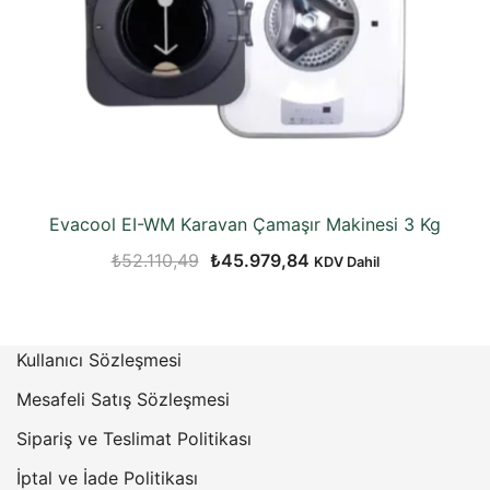
Evacool EI-WM Karavan Çamaşır Makinesi 3 Kg
Orijinal
Şu
₺
52.110,49
₺
45.979,84
KDV Dahil
fiyat:
andaki
₺52.110,49.
fiyat:
₺45.979,84.
Kullanıcı Sözleşmesi
Mesafeli Satış Sözleşmesi
Sipariş ve Teslimat Politikası
İptal ve İade Politikası