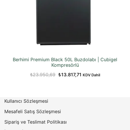
Berhimi Premium Black 50L Buzdolabı | Cubigel
Kompresörlü
Orijinal
Şu
₺
23.950,69
₺
13.817,71
KDV Dahil
fiyat:
andaki
₺23.950,69.
fiyat:
₺13.817,71.
Kullanıcı Sözleşmesi
Mesafeli Satış Sözleşmesi
Sipariş ve Teslimat Politikası