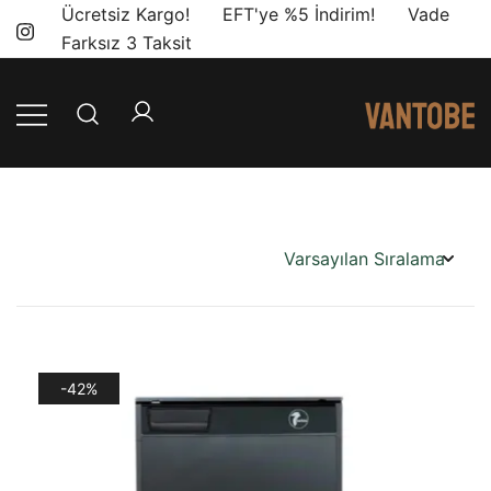
Skip
Ücretsiz Kargo! EFT'ye %5 İndirim! Vade
to
Farksız 3 Taksit
content
Mobil yaşam
Vantobe
ve karavan
Mobil
dönüşümü için
ihtiyacınız olan
en doğru
ürünler, en iyi
fiyatlarla.
-42%