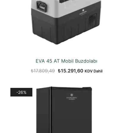
EVA 45 AT Mobil Buzdolabı
Orijinal
Şu
₺
17.809,49
₺
15.291,60
KDV Dahil
fiyat:
andaki
₺17.809,49.
fiyat:
-26%
₺15.291,60.