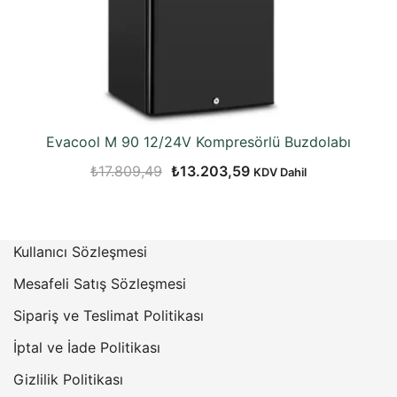
Evacool M 90 12/24V Kompresörlü Buzdolabı
Orijinal
Şu
₺
17.809,49
₺
13.203,59
KDV Dahil
fiyat:
andaki
₺17.809,49.
fiyat:
₺13.203,59.
Kullanıcı Sözleşmesi
Mesafeli Satış Sözleşmesi
Sipariş ve Teslimat Politikası
İptal ve İade Politikası
Gizlilik Politikası