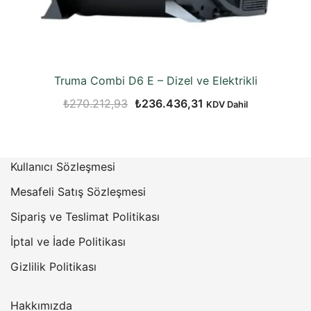
Truma Combi D6 E – Dizel ve Elektrikli
Orijinal
Şu
₺
270.212,93
₺
236.436,31
KDV Dahil
fiyat:
andaki
₺270.212,93.
fiyat:
₺236.436,31.
Kullanıcı Sözleşmesi
Mesafeli Satış Sözleşmesi
Sipariş ve Teslimat Politikası
İptal ve İade Politikası
Gizlilik Politikası
Hakkımızda