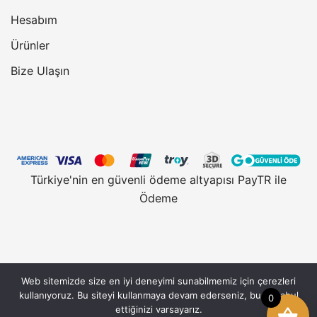
Hesabım
Ürünler
Bize Ulaşın
Türkiye'nin en güvenli ödeme altyapısı PayTR ile
Ödeme
Web sitemizde size en iyi deneyimi sunabilmemiz için çerezleri
Vantobe.com, güvenli alışveriş için 128 Bit SSL
kullanıyoruz. Bu siteyi kullanmaya devam ederseniz, bunu kabul
0
Sertifikası kullanmaktadır. © 2026 Vantobe.com,
ettiğinizi varsayarız.