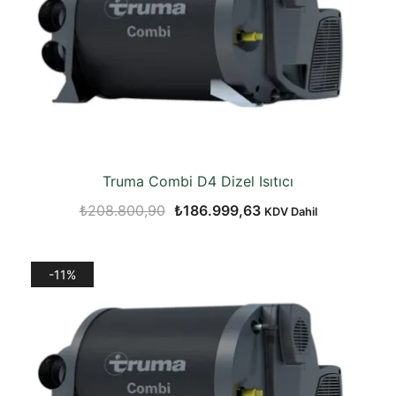
Truma Combi D4 Dizel Isıtıcı
Orijinal
Şu
₺
208.800,90
₺
186.999,63
KDV Dahil
fiyat:
andaki
₺208.800,90.
fiyat:
-11%
₺186.999,63.