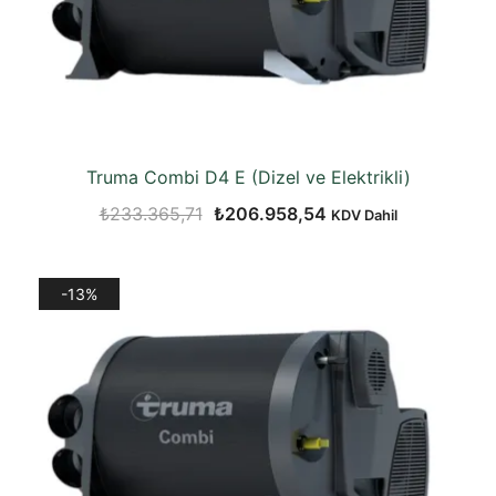
Truma Combi D4 E (Dizel ve Elektrikli)
Orijinal
Şu
₺
233.365,71
₺
206.958,54
KDV Dahil
fiyat:
andaki
₺233.365,71.
fiyat:
-13%
₺206.958,54.