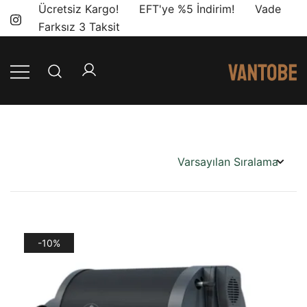
Skip
Ücretsiz Kargo! EFT'ye %5 İndirim! Vade
to
Farksız 3 Taksit
content
Mobil yaşam
Vantobe
ve karavan
Mobil
dönüşümü için
ihtiyacınız olan
en doğru
ürünler, en iyi
fiyatlarla.
-10%