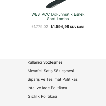
WESTACC Dokunmatik Esnek
Spot Lamba
Orijinal
Şu
₺
1.779,02
₺
1.594,98
KDV Dahil
fiyat:
andaki
₺1.779,02.
fiyat:
₺1.594,98.
Kullanıcı Sözleşmesi
Mesafeli Satış Sözleşmesi
Sipariş ve Teslimat Politikası
İptal ve İade Politikası
Gizlilik Politikası