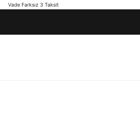
! Vade Farksız 3 Taksit
ınız olan en doğru ürünler, en iyi fiyatlarla.