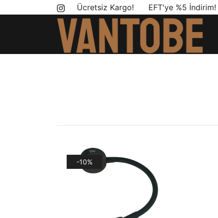
Skip
Ücretsiz Kargo! EFT'ye %5 İndirim
to
content
Mobil yaşam ve karavan dönüşümü için ihtiyac
Vantobe Mobil
-10%