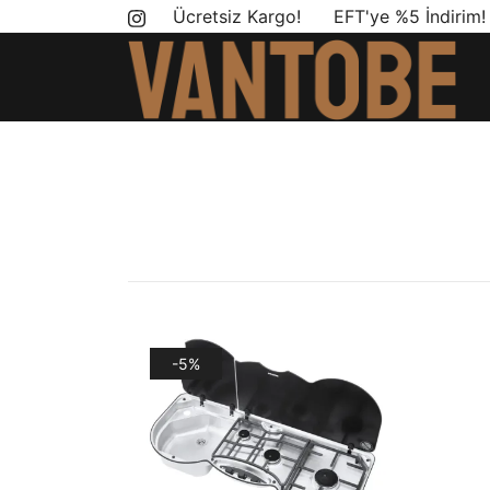
Skip
Ücretsiz Kargo! EFT'ye %5 İndirim
to
content
Mobil yaşam ve karavan dönüşümü için ihtiyac
Vantobe Mobil
-5%