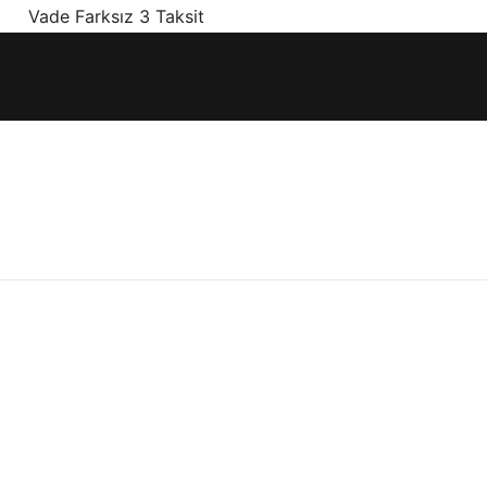
! Vade Farksız 3 Taksit
ınız olan en doğru ürünler, en iyi fiyatlarla.