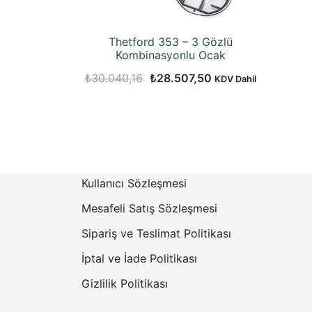
Thetford 353 – 3 Gözlü
Kombinasyonlu Ocak
Orijinal
Şu
₺
30.040,16
₺
28.507,50
KDV Dahil
fiyat:
andaki
₺30.040,16.
fiyat:
₺28.507,50.
Kullanıcı Sözleşmesi
Mesafeli Satış Sözleşmesi
Sipariş ve Teslimat Politikası
İptal ve İade Politikası
Gizlilik Politikası