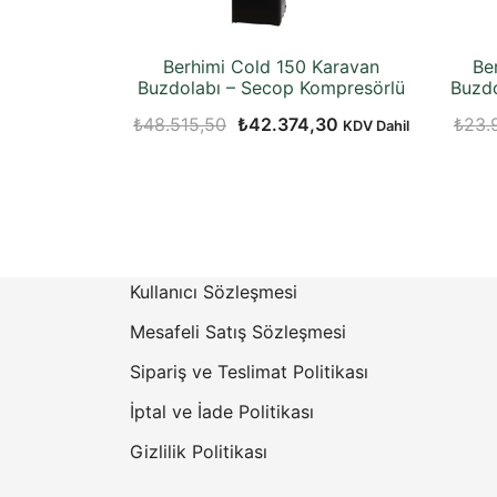
Berhimi Cold 150 Karavan
Be
Buzdolabı – Secop Kompresörlü
Buzdo
Orijinal
Şu
₺
48.515,50
₺
42.374,30
₺
23.
KDV Dahil
fiyat:
andaki
₺48.515,50.
fiyat:
₺42.374,30.
Kullanıcı Sözleşmesi
Mesafeli Satış Sözleşmesi
Sipariş ve Teslimat Politikası
İptal ve İade Politikası
Gizlilik Politikası