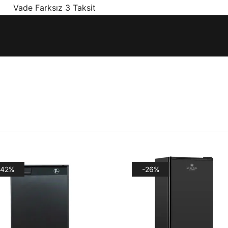
! Vade Farksız 3 Taksit
ınız olan en doğru ürünler, en iyi fiyatlarla.
-42%
-26%