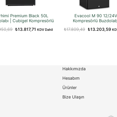
rhimi Premium Black 50L
Evacool M 90 12/24
labı | Cubigel Kompresörlü
Kompresörlü Buzdolab
Orijinal
Şu
Orijinal
Şu
950,69
₺
13.817,71
₺
17.809,49
₺
13.203,59
KDV Dahil
KD
fiyat:
andaki
fiyat:
an
₺23.950,69.
fiyat:
₺17.809,49.
fiy
₺13.817,71.
₺1
Hakkımızda
Hesabım
Ürünler
Bize Ulaşın