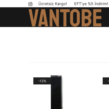
Skip
Ücretsiz Kargo! EFT'ye %5 İndirim
to
content
Mobil yaşam ve karavan dönüşümü için ihtiyac
Vantobe Mobil
-13%