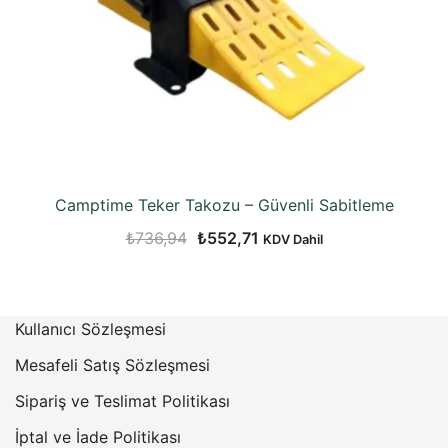
Camptime Teker Takozu – Güvenli Sabitleme
Orijinal
Şu
₺
736,94
₺
552,71
KDV Dahil
fiyat:
andaki
₺736,94.
fiyat:
₺552,71.
Kullanıcı Sözleşmesi
Mesafeli Satış Sözleşmesi
Sipariş ve Teslimat Politikası
İptal ve İade Politikası