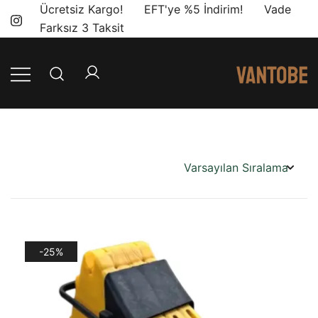
Skip
Ücretsiz Kargo! EFT'ye %5 İndirim! Vade
to
Farksız 3 Taksit
content
Mobil yaşam
Vantobe
ve karavan
Mobil
dönüşümü için
ihtiyacınız olan
en doğru
ürünler, en iyi
fiyatlarla.
-25%