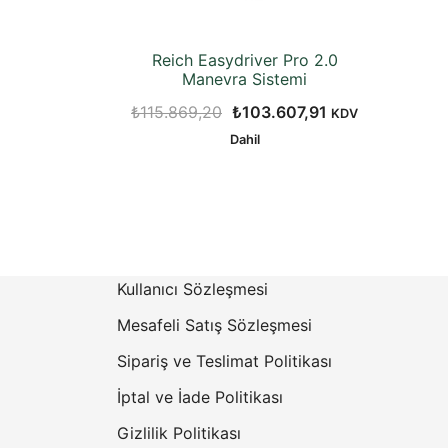
Reich Easydriver Pro 2.0
Manevra Sistemi
Orijinal
Şu
₺
115.869,20
₺
103.607,91
KDV
fiyat:
andaki
Dahil
₺115.869,20.
fiyat:
₺103.607,91.
Kullanıcı Sözleşmesi
Mesafeli Satış Sözleşmesi
Sipariş ve Teslimat Politikası
İptal ve İade Politikası
Gizlilik Politikası