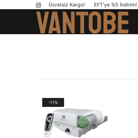
Skip
Ücretsiz Kargo! EFT'ye %5 İndirim
to
content
Mobil yaşam ve karavan dönüşümü için ihtiyac
Vantobe Mobil
-11%