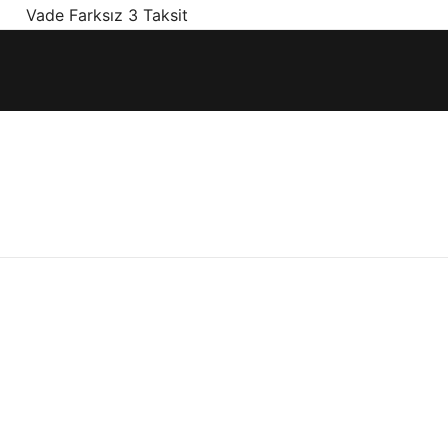
! Vade Farksız 3 Taksit
ınız olan en doğru ürünler, en iyi fiyatlarla.