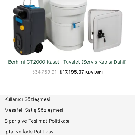
Berhimi CT2000 Kasetli Tuvalet (Servis Kapısı Dahil)
Orijinal
Şu
₺
34.789,91
₺
17.195,37
KDV Dahil
fiyat:
andaki
₺34.789,91.
fiyat:
₺17.195,37.
Kullanıcı Sözleşmesi
Mesafeli Satış Sözleşmesi
Sipariş ve Teslimat Politikası
İptal ve İade Politikası