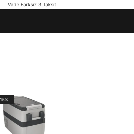
! Vade Farksız 3 Taksit
ınız olan en doğru ürünler, en iyi fiyatlarla.
-15%