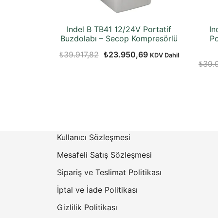
Indel B TB41 12/24V Portatif
In
Buzdolabı – Secop Kompresörlü
Po
Orijinal
Şu
₺
39.917,82
₺
23.950,69
KDV Dahil
₺
39.
fiyat:
andaki
₺39.917,82.
fiyat:
₺23.950,69.
Kullanıcı Sözleşmesi
Mesafeli Satış Sözleşmesi
Sipariş ve Teslimat Politikası
İptal ve İade Politikası
Gizlilik Politikası