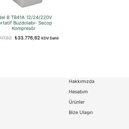
del B TB41A 12/24/220V
rtatif Buzdolabı- Secop
Kompresör
Orijinal
Şu
917,82
₺
33.776,62
KDV Dahil
fiyat:
andaki
₺39.917,82.
fiyat:
₺33.776,62.
Hakkımızda
Hesabım
Ürünler
Bize Ulaşın