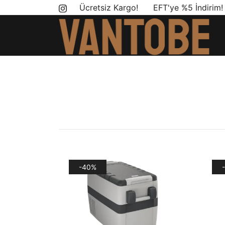
Skip
Ücretsiz Kargo! EFT'ye %5 İndirim
to
content
Mobil yaşam ve karavan dönüşümü için ihtiyac
Vantobe Mobil
-40%